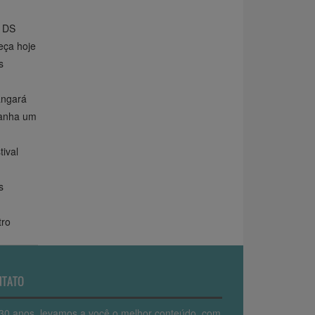
o DS
eça hoje
s
angará
ganha um
ival
s
tro
NTATO
30 anos, levamos a você o melhor conteúdo, com