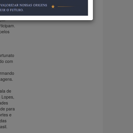
ção,
itos
bem
ticipam.
pelos
urtunato
ado com
formando
magens.
ala de
s Lopes,
dades
ade para
ortes e
 das
sil.