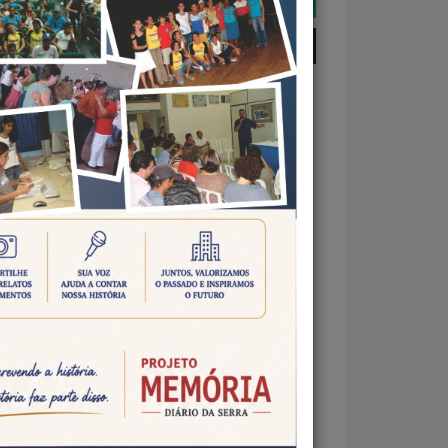
ECURSO PEDAGÓGICO”
Leitura,
do
curso “O
 Bosco,
s