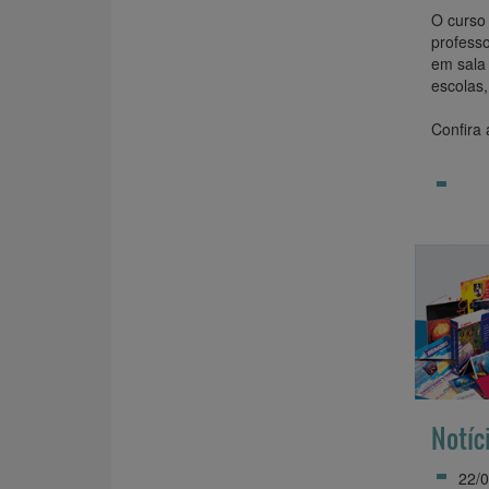
O curso
professo
em sala 
escolas,
Confira
Notíc
22/0