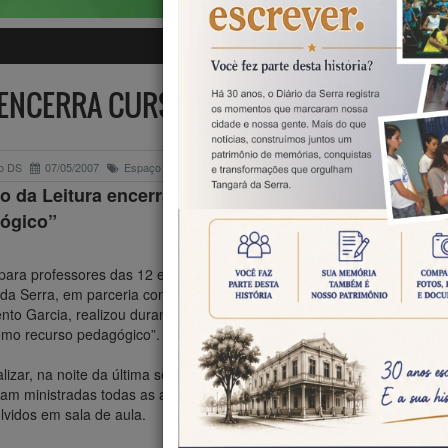
 ENCERRA CURSO “O JORNAL COMO R
o DS
07/05/2007
Espaço Leitura
o da Leitura encerra curso “O jornal como recurso
ógico”
para professores das 12 escolas que participam do Projeto Espaço da 
 da Serra, em parceria com a professora especialista Iolanda Cristina 
nto Garcia, realizou durante dois meses e meio a segunda edição do 
omo recurso pedagógico”.
alizar, na noite da última sexta-feira, nas dependências da escola Dom
am ministradas todas as aulas, os professores expuseram os trabalho
vidos em sala de aula.