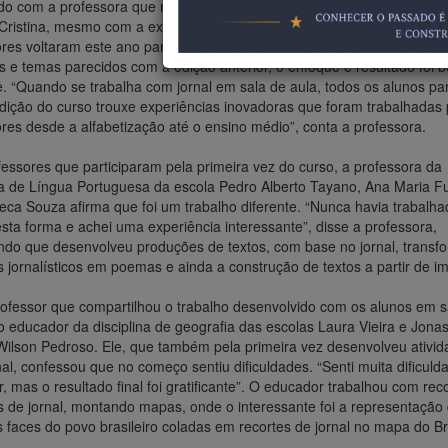
o com a professora que ministrou o curso, na primeira e segunda edi
 Cristina, mesmo com a experiência do curso no ano passado, onde mu
ores voltaram este ano para a segunda edição e o desenvolvimento de
s e temas parecidos com a edição anterior, o enfoque e resultado foi 
e. “Quando se trabalha com jornal em sala de aula, todos os alunos par
dição do curso trouxe experiências inovadoras que foram trabalhadas 
res desde a alfabetização até o ensino médio”, conta a professora.
essores que participaram pela primeira vez do curso, a professora da
na de Língua Portuguesa da escola Pedro Alberto Tayano, Ana Maria F
ca Souza afirma que foi um trabalho diferente. “Nunca havia trabalh
esta forma e achei uma experiência interessante”, disse a professora,
ando que desenvolveu produções de textos, com base no jornal, trans
s jornalísticos em poemas e ainda a construção de textos a partir de i
ofessor que compartilhou o trabalho desenvolvido com os alunos em s
 o educador da disciplina de geografia das escolas Laura Vieira e Jona
Wilson Pedroso. Ele, que também pela primeira vez desenvolveu ativi
al, confessou que no começo sentiu dificuldades. “Senti muita dificuld
r, mas o resultado final foi gratificante”. O educador trabalhou com rec
 de jornal, montando mapas, onde o interessante foi a representação
s faces do povo brasileiro coladas em recortes de jornal no mapa do Bra