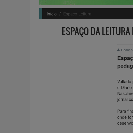
Início
Espaço Leitura
ESPAÇO DA LEITURA
Redaçã
Espaç
pedag
Voltado 
o Diário
Nascime
jornal c
Para fin
onde for
desenvol