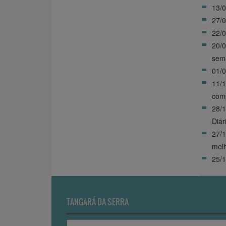
13/0
27/0
22/0
20/0
sem
01/0
11/1
com
28/1
Diár
27/1
mel
25/1
TANGARÁ DA SERRA