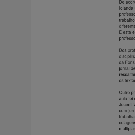
De acord
Iolanda
profess
trabalho
diferent
E esta e
professo
Dos prof
discipli
da Fonse
jornal d
ressalt
os texto
Outro pr
aula foi
Jocenil 
com jorn
trabalha
colagens
múltipla