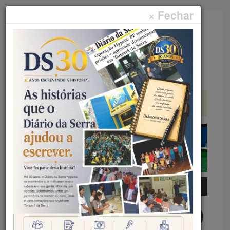
× Fechar
Faça sua pesquisa...
Menu
Início
Educação
COMUNICAÇÃO - JORNALISMO