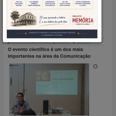
DA UNEMAT APRESENTA
TRABALHOS NO INTERCOM
CENTRO-OESTE
Assessoria Jornalismo Unemat
07/06/2024
Educação
O evento científico é um dos mais
importantes na área da Comunicação
O