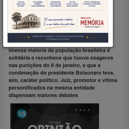
ONDE A CORRUPÇÃO É
BLINDADA
Frederico Murta
26/09/2025
Artigos
A pauta da anistia é muito importante. A
imensa maioria da população brasileira é
solidária e reconhece que houve exageros
nas punições do 8 de janeiro, e que a
condenação do presidente Bolsonaro teve,
sim, caráter político. Juiz, promotor e vítima
personificados na mesma entidade
dispensam maiores debates