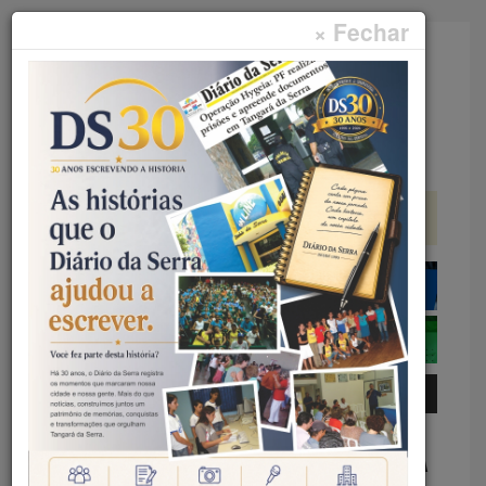
× Fechar
Faça sua pesquisa...
Menu
Início
Artigos
NÃO HÁ DEMOCRACIA SÓLIDA