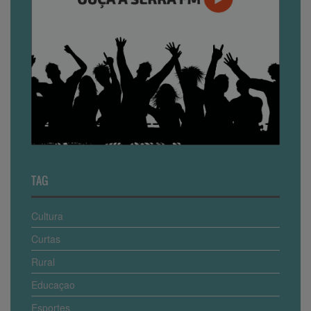
TAG
Cultura
Curtas
Rural
Educaçao
Esportes