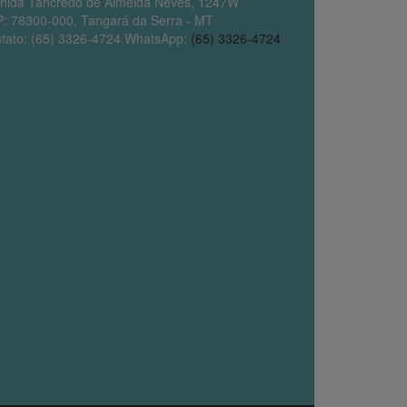
nida Tancredo de Almeida Neves, 1247W
: 78300-000, Tangará da Serra - MT
tato: (65) 3326-4724 WhatsApp:
(65) 3326-4724