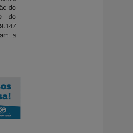
ção do
ce do
9.147
eram a