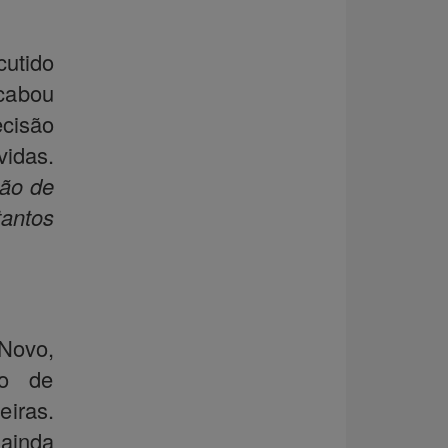
utido
cabou
cisão
idas.
tão de
tantos
Novo,
ão de
eiras.
 ainda