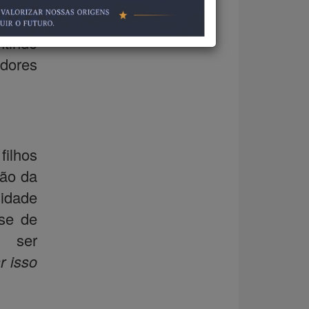
s com
ntindo
idores
filhos
ção da
sidade
-se de
a ser
r isso