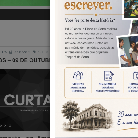
CURTAS
o DS
09/10/2025
Curtas
S – 09 DE OUTUBRO DE 2025
Aplicação da le
O deputado Dr.
(MDB) solicit
Governo do Est
envio de um proj
lei complementa
lamente, no âmbito estadual, a redução da 