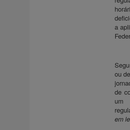
horá
defic
a apl
Feder
Segun
ou de
jorna
de co
um d
regu
em le