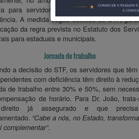
ria para servidores públicos que têm filho
iência. A medida segue decisão do STF, gara
icação da regra prevista no Estatuto dos Serv
ais para estaduais e municipais.
Jornada de trabalho
do a decisão do STF, os servidores que têm 
pendentes com deficiência têm direito à redu
da de trabalho entre 30% e 50%, sem neces
mpensação de horário. Para Dr. João, trata
ireito já assegurado e que precis
lamentado.
“Cabe a nós, no Estado, transforma
i complementar”
.