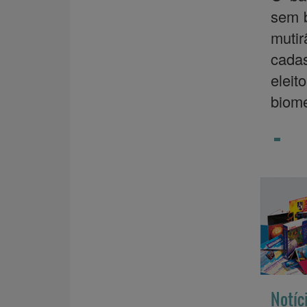
sem b
muti
cada
eleit
biome
Notíc