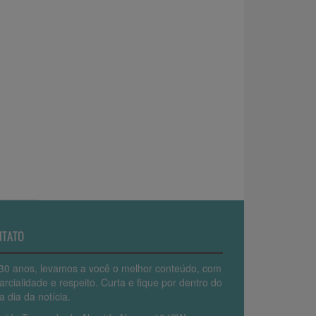
NTATO
30 anos, levamos a você o melhor conteúdo, com
arcialidade e respeito. Curta e fique por dentro do
a dia da notícia.