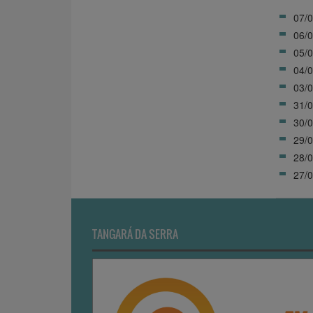
07/0
06/0
05/0
04/0
03/0
31/0
30/0
29/0
28/0
27/0
TANGARÁ DA SERRA