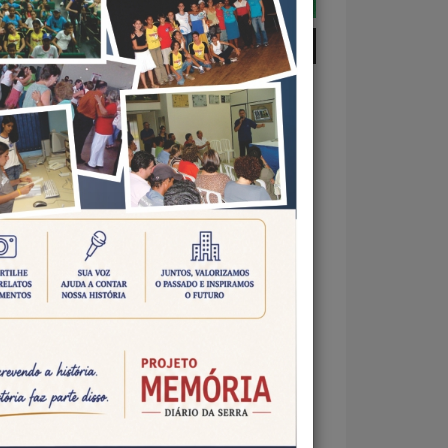
i
 João
ou ao
ado o
eto de
r que
carga