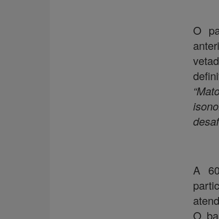
O pa
ante
veta
defi
“Mato
isono
desaf
A 60
part
atend
O bai