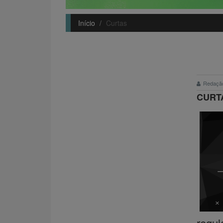
Início
Curtas
Redaçã
CURTA
regu