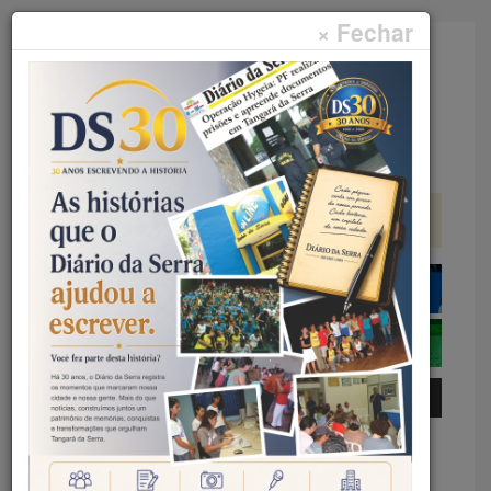
× Fechar
Faça sua pesquisa...
Menu
Início
Geral
INOVAÇÃO &