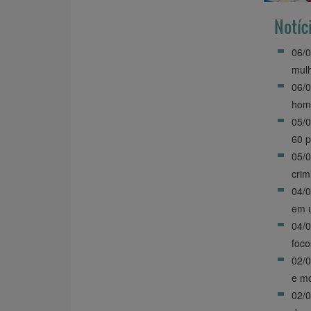
Notíc
06/0
mul
06/
homi
05/
60 p
05/
crim
04/0
em u
04/
foco
02/0
e mo
02/