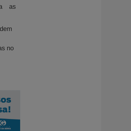
ra as
podem
as no