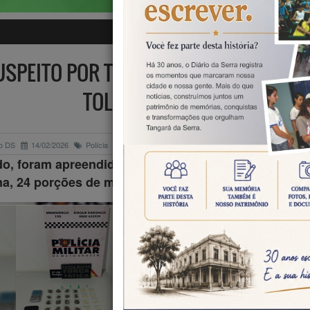
USPEITO POR TRÁFICO NO JARDIM DOS
TOLERÂNCIA ZERO
o DS
14/02/2026
Polícia
do, foram apreendidas 12 porções de pasta base de
na, 24 porções de maconha e quatro pinos de cocaín
Uma ação da 
Tática da
Companhia
Independent
Polícia Militar