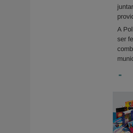
junt
provi
A Pol
ser f
comba
munic