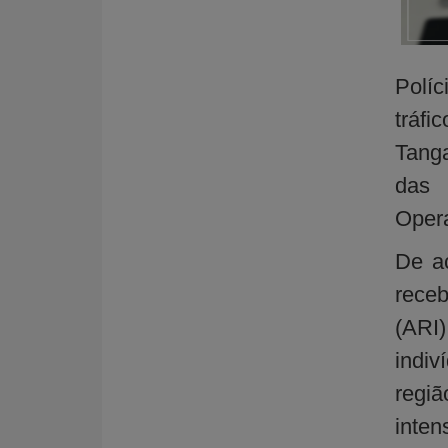
Polí
tráfi
Tanga
das 
Opera
De ac
receb
(ARI
indi
regi
inten