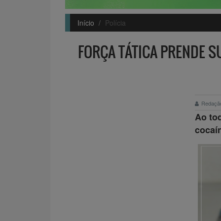
Início
Polícia
FORÇA TÁTICA PRENDE S
Redaçã
Ao to
cocaí