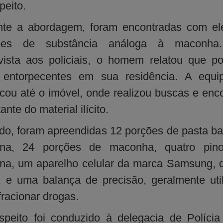
peito.
nte a abordagem, foram encontradas com ele
ões de substância análoga à maconh
vista aos policiais, o homem relatou que p
 entorpecentes em sua residência. A equi
cou até o imóvel, onde realizou buscas e enc
ante do material ilícito.
do, foram apreendidas 12 porções de pasta b
ína, 24 porções de maconha, quatro pin
na, um aparelho celular da marca Samsung, 
, e uma balança de precisão, geralmente uti
fracionar drogas.
peito foi conduzido à delegacia de Polícia 