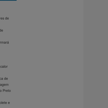
res de
de
ormará
calor
ca de
tiagem
o Preto
lete e