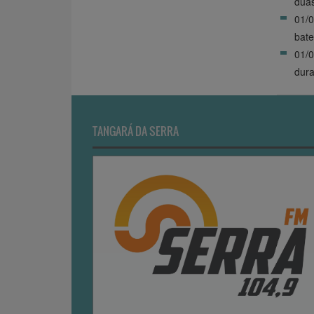
dua
01/0
bate
01/0
dur
TANGARÁ DA SERRA