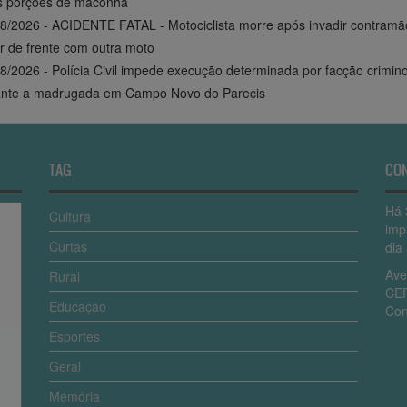
s porções de maconha
8/2026 - ACIDENTE FATAL - Motociclista morre após invadir contramã
r de frente com outra moto
8/2026 - Polícia Civil impede execução determinada por facção crimin
ante a madrugada em Campo Novo do Parecis
TAG
CO
Há 
Cultura
imp
Curtas
dia 
Ave
Rural
CEP
Educaçao
Con
Esportes
Geral
Memória