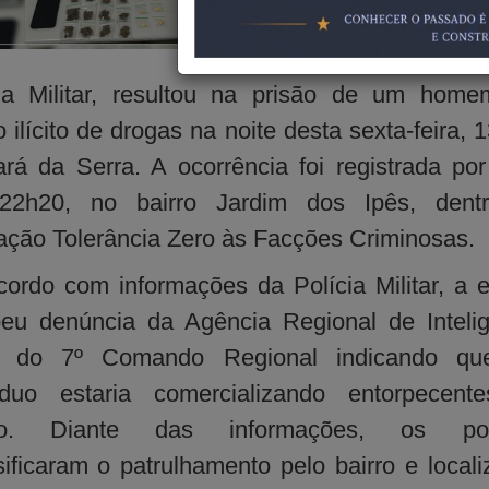
CIPM), vinculada
Comando Region
cia Militar, resultou na prisão de um home
co ilícito de drogas na noite desta sexta-feira, 
rá da Serra. A ocorrência foi registrada por
22h20, no bairro Jardim dos Ipês, dent
ção Tolerância Zero às Facções Criminosas.
ordo com informações da Polícia Militar, a 
eu denúncia da Agência Regional de Inteli
) do 7º Comando Regional indicando q
víduo estaria comercializando entorpecent
ão. Diante das informações, os poli
sificaram o patrulhamento pelo bairro e local