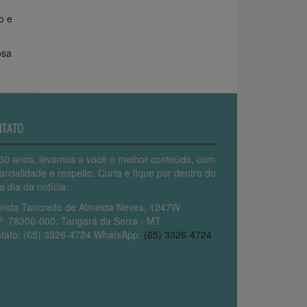
o e
osa
NTATO
30 anos, levamos a você o melhor conteúdo, com
arcialidade e respeito. Curta e fique por dentro do
a dia da notícia.
nida Tancredo de Almeida Neves, 1247W
: 78300-000, Tangará da Serra - MT
tato: (65) 3326-4724 WhatsApp:
(65) 3326-4724