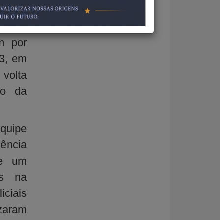
 ao 7º
al da
m por
13, em
 volta
ro da
equipe
gência
ue um
es na
ciais
izaram