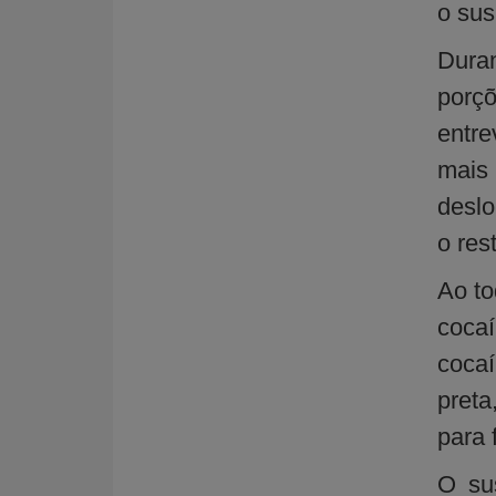
o sus
Dura
porç
entre
mais
deslo
o rest
Ao to
coca
cocaí
preta
para 
O sus