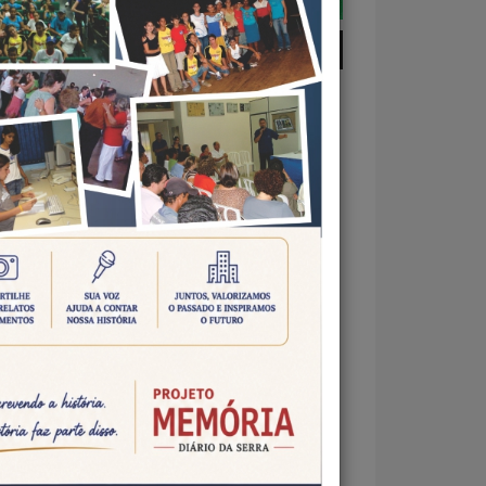
 IPÊS DURANTE OPERAÇÃO
a
Força
 22ª
e da
 (22ª