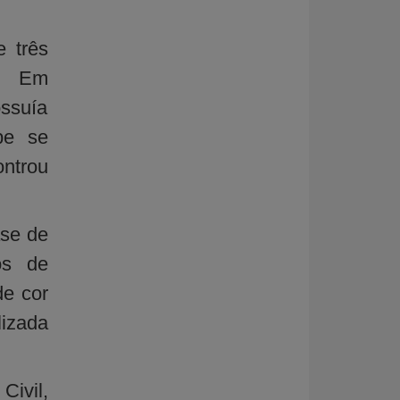
 três
a. Em
ossuía
pe se
ontrou
ase de
os de
de cor
lizada
Civil,