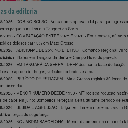
ias da editoria
8/2026 - DOR NO BOLSO - Vereadores aprovam lei para que agresso
heres paguem multas em Tangará da Serra
08/2026 - COMPARAÇÃO ENTRE 2025 E 2026 - Em 7 meses, número 
cídios dolosos cai 13% em Mato Grosso
08/2026 - ADICIONAL DE 25% NO EFETIVO - Comando Regional VII f
oliciais militares em Tangará da Serra e Campo Novo do parecis
08/2026 - EM TANGARÁ DA SERRA - DHPP desmonta base de facção
inosa e apreende drogas, veículos roubados e arma
8/2026 - PERÍODO DE ESTIAGEM - Mato Grosso registra 36 focos de 
m único dia
08/2026 - MENOR NÚMERO DESDE 1998 - MT registra redução históri
s de calor em julho; Bombeiros reforçam alerta durante período de es
8/2026 - BEBIDA E AGRESSÃO - Briga termina em morte no Jardim Ri
biliza forças de segurança
08/2026 - NO JARDIM BARCELONA - Menor é apreendida com meio tab