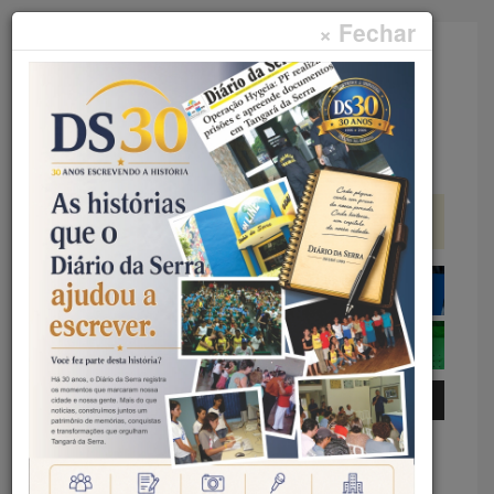
× Fechar
Faça sua pesquisa...
Menu
Início
Geral
FICHA NACIONAL DIGITAL –