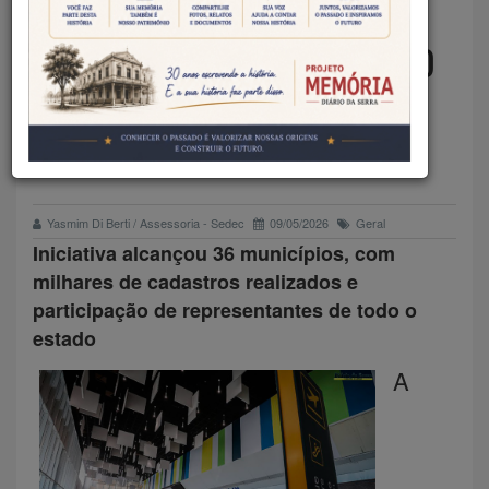
SEDEC ORIENTA SETOR E
AMPLIA ADESÃO AO REGISTRO
ONLINE DE HÓSPEDES EM
MATO GROSSO
Yasmim Di Berti / Assessoria - Sedec
09/05/2026
Geral
Iniciativa alcançou 36 municípios, com
milhares de cadastros realizados e
participação de representantes de todo o
estado
A