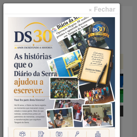
× Fechar
Faça sua pesquisa...
Menu
Início
Geral
BOMBEIROS PROMOVEM EM