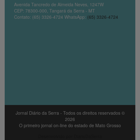
Avenida Tancredo de Almeida Neves, 1247W
CEP: 78300-000, Tangará da Serra - MT
Contato: (65) 3326-4724 WhatsApp:
(65) 3326-4724
Jornal Diário da Serra
- Todos os direitos reservados ©
2026
O primeiro jornal on-line do estado de Mato Grosso
Desenvolvido por DiarioDaSerra