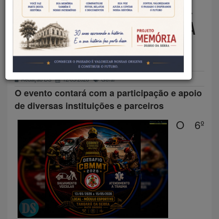
TANGARÁ DESAFIO ESTADUAL
DE RESGATE E ATENDIMENTO A
TRAUMA
Redação DS
12/05/2026
Geral
O evento contará com a participação e apoio
de diversas instituições e parceiros
O 6º