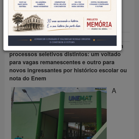
COM VAGAS NOS CURSOS DE
GRADUAÇÃO EM TANGARÁ
Diones Krinski / Estágio de Jornalismo
18/05/2026
Educação
Instituição está com inscrições abertas em
processos seletivos distintos: um voltado
para vagas remanescentes e outro para
novos ingressantes por histórico escolar ou
nota do Enem
A