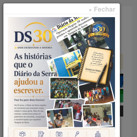
× Fechar
Faça sua pesquisa...
Menu
Início
Educação
UNEMAT ABRE DOIS EDITAIS