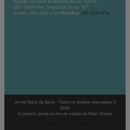
Avenida Tancredo de Almeida Neves, 1247W
CEP: 78300-000, Tangará da Serra - MT
Contato: (65) 3326-4724 WhatsApp:
(65) 3326-4724
Jornal Diário da Serra
- Todos os direitos reservados ©
2026
O primeiro jornal on-line do estado de Mato Grosso
Desenvolvido por DiarioDaSerra