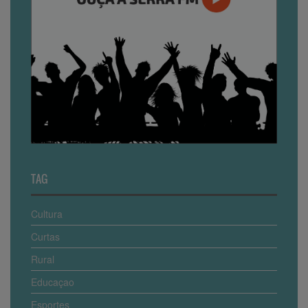
TAG
Cultura
Curtas
Rural
Educaçao
Esportes