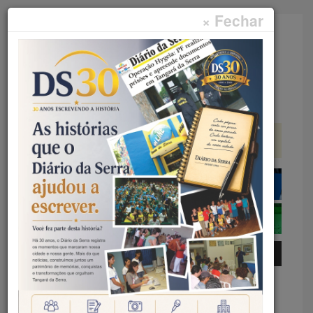
× Fechar
Faça sua pesquisa...
Menu
Início
Curtas
CURTAS