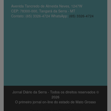
Avenida Tancredo de Almeida Neves, 1247W
CEP: 78300-000, Tangará da Serra - MT
Contato: (65) 3326-4724 WhatsApp:
(65) 3326-4724
Jornal Diário da Serra
- Todos os direitos reservados ©
2026
O primeiro jornal on-line do estado de Mato Grosso
Desenvolvido por DiarioDaSerra