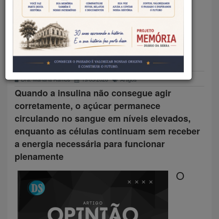
DIABETES EXIGEM ATENÇÃO
ANTES MESMO DO
DIAGNÓSTICO
Dra. Mariana Ramos
19/05/2026
Artigos
Quando a insulina não consegue agir
corretamente, o açúcar permanece
circulando no sangue em níveis elevados,
enquanto as células continuam sem receber
a energia necessária para funcionar
plenamente
O