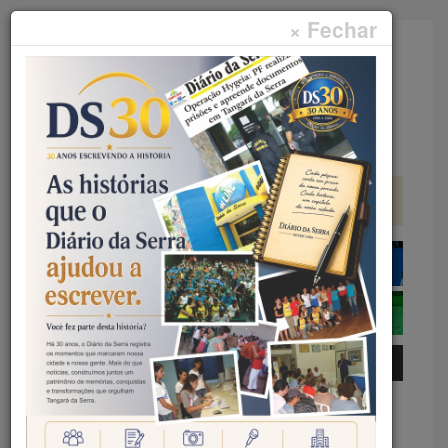
× Fechar
Faça sua pesquisa...
Menu
Início
Artigos
SINAIS SILENCIOSOS DO