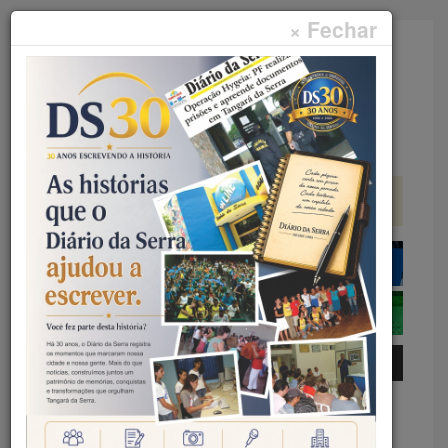
× Fechar
Faça sua pesquisa...
Menu
Início
Rural
PRAZO PARA COMUNICAÇÃO