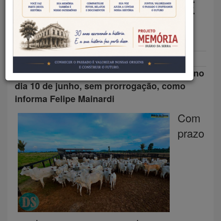
DE ATUALIZAÇÃO DE ESTOQUE
ESTÁ PRÓXIMO DO FIM
Redação DS
19/05/2026
Rural
O prazo final para a comunicação termina no
dia 10 de junho, sem prorrogação, como
informa Felipe Mainardi
Com
prazo