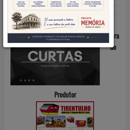
Redação DS
20/05/2026
Curtas
CURTAS – 20 DE MAIO DE 2026
Feira
do
Produtor