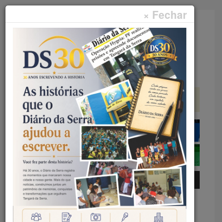
× Fechar
Faça sua pesquisa...
Menu
Início
Curtas
CURTAS