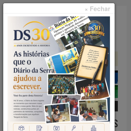
× Fechar
Faça sua pesquisa...
Menu
Início
Educação
DIA A DIA DA NOTÍCIA – ALUNOS