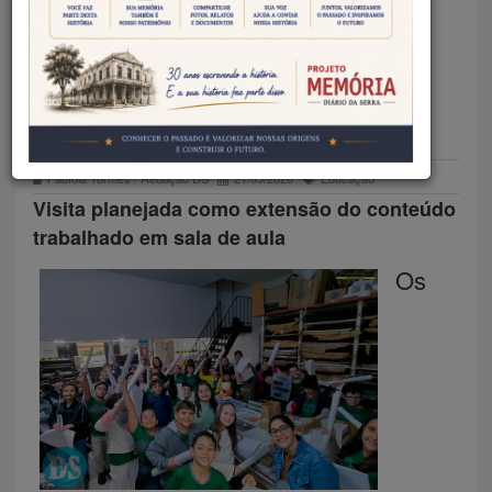
DO IPES VISITAM DIÁRIO DA
SERRA E CONHECEM ROTINA
DE PRODUÇÃO JORNALÍSTICA
Fabíola Tormes / Redação DS
21/05/2026
Educação
Visita planejada como extensão do conteúdo
trabalhado em sala de aula
Os