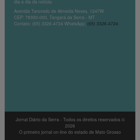
dia a dia da notícia.
Avenida Tancredo de Almeida Neves, 1247W
CEP: 78300-000, Tangará da Serra - MT
Contato: (65) 3326-4724 WhatsApp:
(65) 3326-4724
Jornal Diário da Serra
- Todos os direitos reservados ©
2026
O primeiro jornal on-line do estado de Mato Grosso