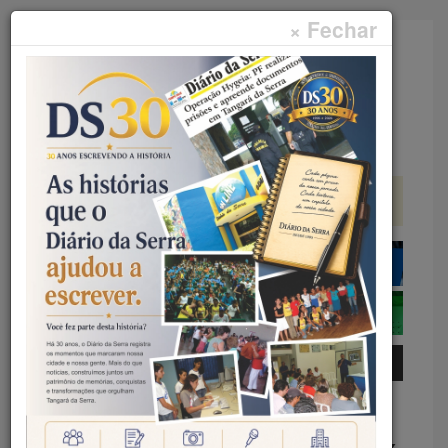
× Fechar
Faça sua pesquisa...
Menu
Início
Esportes
50 ANOS DE TANGARÁ – 10ª