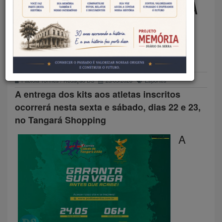
CORRIDA CIDADE DE TANGARÁ
REÚNE RECORDE DE ATLETAS
NESTE DOMINGO
Fabíola Tormes / Redação DS
23/05/2026
Esportes
A entrega dos kits aos atletas inscritos
ocorrerá nesta sexta e sábado, dias 22 e 23,
no Tangará Shopping
A