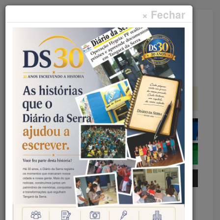
× Fechar
Faça sua pesquisa...
Menu
Início
Geral
2ª EDIÇÃO – SEMANA DO MEI