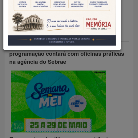
INICIA NESTA SEGUNDA COM
MUTIRÃO DE ATENDIMENTO
Redação DS
25/05/2026
Geral
Além do atendimento presencial, a
programação contará com oficinas práticas
na agência do Sebrae