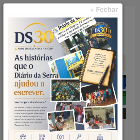
× Fechar
Faça sua pesquisa...
Menu
Início
Geral
RODEIO 2026 PROMETE