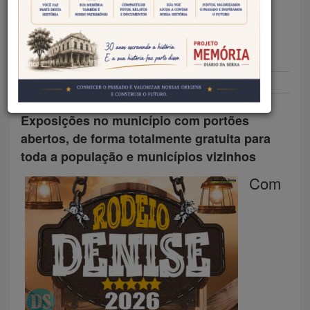
AGITAR DENISE NO MÊS DE
JULHO
Redação DS
27/05/2026
Geral
O evento será realizado no Parque de
Exposições no município com portões
abertos, de forma totalmente gratuita para
toda a população e municípios vizinhos
Com