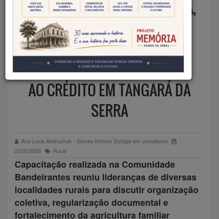
MINISTÉRIO DA AGRICULTURA,
PECUÁRIA E ABASTECIMENTO
FORTALECE ASSOCIAÇÕES
RURAIS E INCENTIVA ACESSO
AO CRÉDITO EM TANGARÁ DA
SERRA
Ana Lucia Andruchak - Diones Krinski/ Estágio em Jornalismo
22/05/2026
Rural
Capacitação realizada na Comunidade
Bandeirantes reuniu lideranças de diversas
localidades rurais para discutir organização
coletiva, regularização documental e
fortalecimento da agricultura familiar