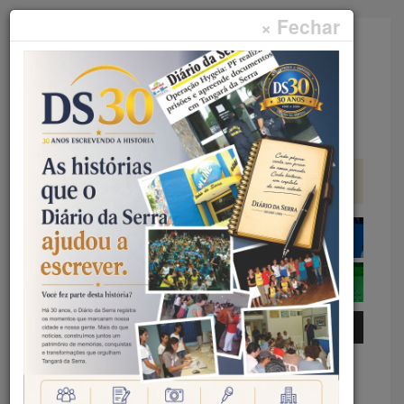
× Fechar
Faça sua pesquisa...
Menu
Início
Rural
WORKSHOP DO MAPA –