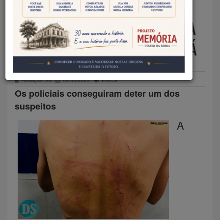
ANÔNIMA PERMITE QUE
POLÍCIA MILITAR INTERROMPA
SALVE NO JARDIM SHANGRI-LÁ
Redação DS
02/06/2026
Polícia
Os policiais conseguiram deter um dos
suspeitos
A