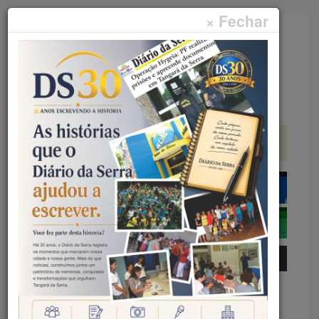
× Fechar
Faça sua pesquisa...
Menu
Início
Polícia
TORTURA – DENÚNCIA