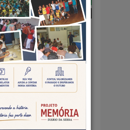
Mato
 com
ra 14
nte o
. As
íveis