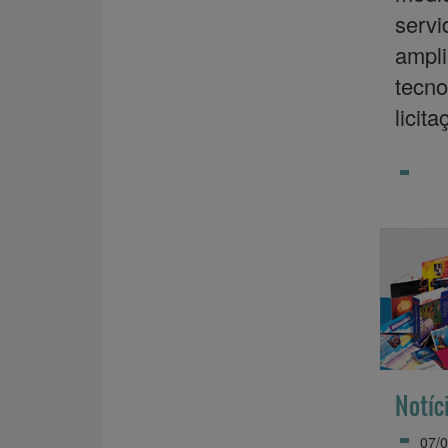
servi
ampl
tecn
licit
Notíc
07/0