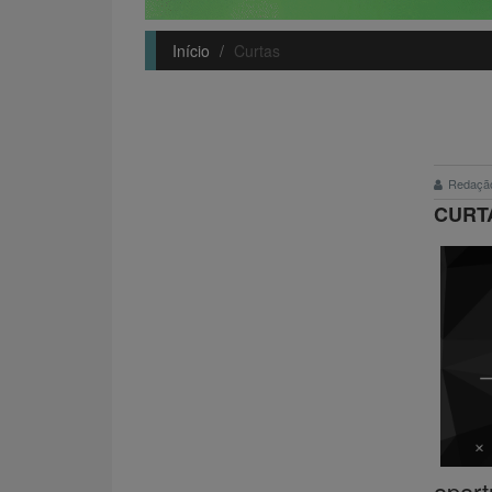
Início
Curtas
Redaçã
CURTA
opor