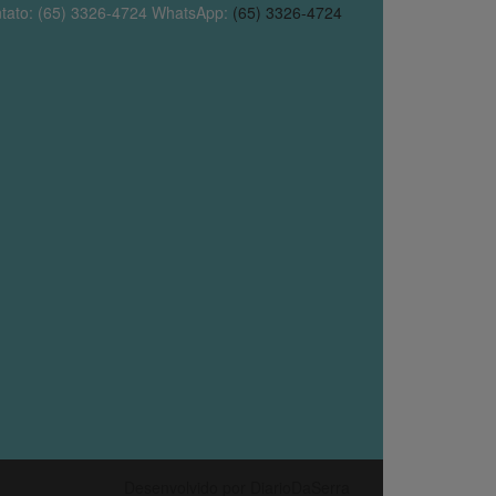
tato: (65) 3326-4724 WhatsApp:
(65) 3326-4724
Desenvolvido por DiarioDaSerra