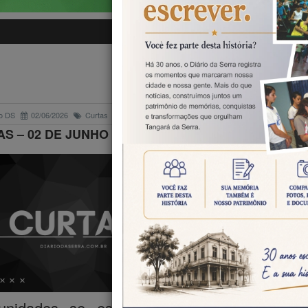
CURTAS
o DS
02/06/2026
Curtas
S – 02 DE JUNHO DE 2026
Concursos
O estado de 
Grosso está
vagas abertas pa
concursos dura
mês de junho
tunidades se estendem a candidatos de n