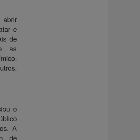
 abrir
atar e
ais de
re as
mico,
tros.
.
iou o
úblico
vos. A
ro de