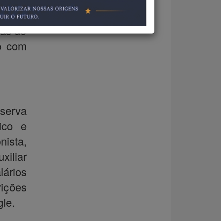
podem
ras de
o com
serva
ico e
ista,
xiliar
lários
ições
gle.