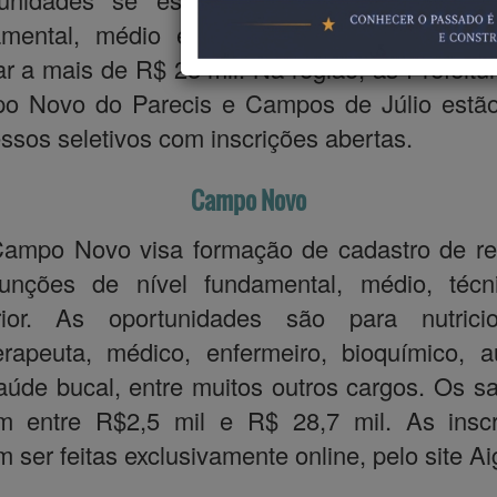
amental, médio e superior, e os salários 
r a mais de R$ 28 mil. Na região, as Prefeitu
o Novo do Parecis e Campos de Júlio estã
ssos seletivos com inscrições abertas.
Campo Novo
ampo Novo visa formação de cadastro de re
unções de nível fundamental, médio, técn
rior. As oportunidades são para nutricion
terapeuta, médico, enfermeiro, bioquímico, au
úde bucal, entre muitos outros cargos. Os sa
am entre R$2,5 mil e R$ 28,7 mil. As inscr
 ser feitas exclusivamente online, pelo site Ai