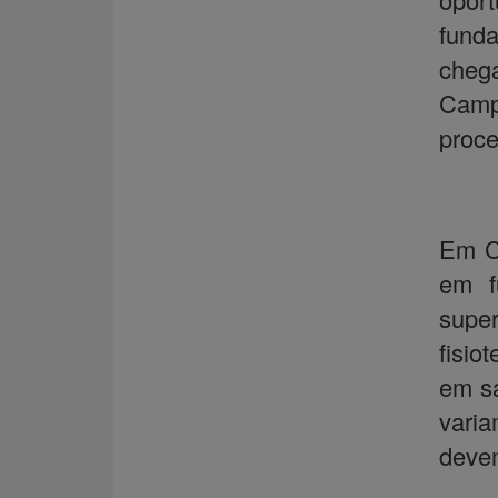
fund
chega
Camp
proce
Em C
em f
supe
fisio
em sa
vari
devem