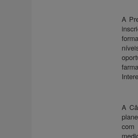
A Pre
inscr
forma
níve
opor
farm
Inter
A Câ
plane
com p
medi