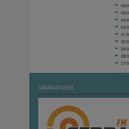
06/0
05/0
04/0
03/0
31/0
30/0
29/0
28/0
27/0
TANGARÁ DA SERRA