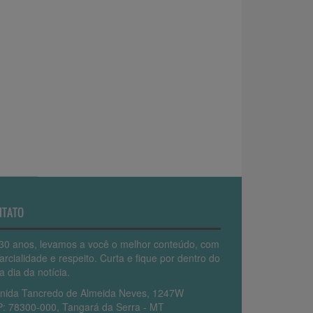
NTATO
30 anos, levamos a você o melhor conteúdo, com
arcialidade e respeito. Curta e fique por dentro do
a dia da notícia.
nida Tancredo de Almeida Neves, 1247W
: 78300-000, Tangará da Serra - MT