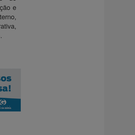
ação e
erno,
tiva,
.