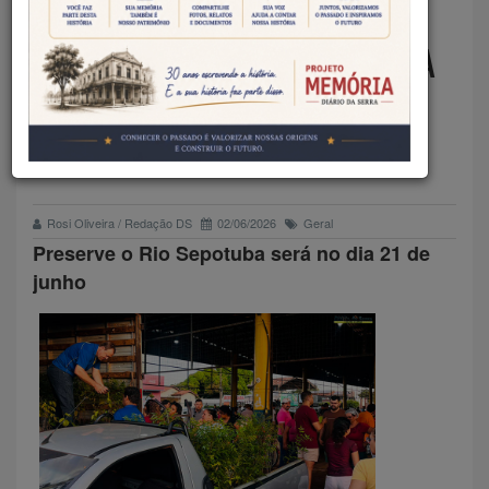
CLUBE CENTRO REALIZA
ENTREGA DE MUDAS E ULTIMA
PREPARATIVOS PARA O
PRESERVE O RIO SEPOTUBA
Rosi Oliveira / Redação DS
02/06/2026
Geral
Preserve o Rio Sepotuba será no dia 21 de
junho