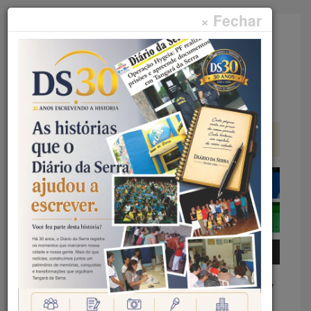
× Fechar
Faça sua pesquisa...
Menu
Início
Geral
TANGARÁ DA SERRA – ROTARY