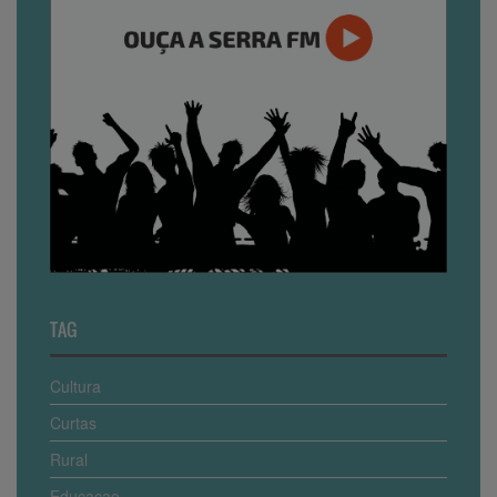
TAG
Cultura
Curtas
Rural
Educaçao