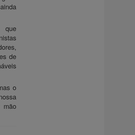
 ainda
 que
istas
ores,
res de
náveis
 mas o
 nossa
r mão