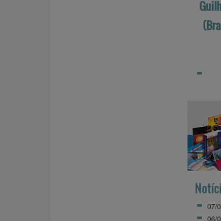
Guil
(Bra
Notíc
07/0
06/0