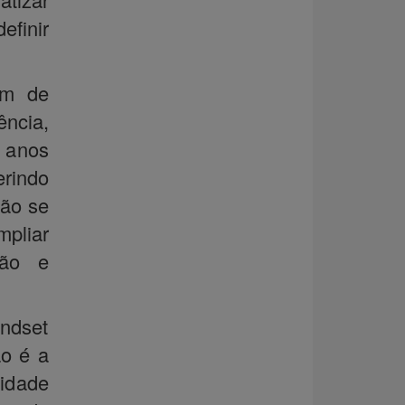
efinir
am de
ncia,
s anos
erindo
Não se
mpliar
ção e
indset
ão é a
idade