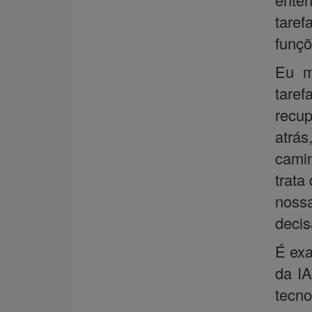
taref
funçõ
Eu m
tare
recup
atrás
camin
trata
noss
decis
É exa
da IA
tecn