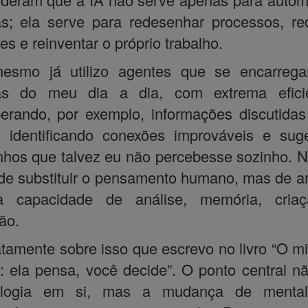
as; ela serve para redesenhar processos, red
es e reinventar o próprio trabalho.
esmo já utilizo agentes que se encarreg
fas do meu dia a dia, com extrema eficiê
erando, por exemplo, informações discutida
, identificando conexões improváveis e sug
hos que talvez eu não percebesse sozinho. 
 de substituir o pensamento humano, mas de a
a capacidade de análise, memória, cria
ão.
tamente sobre isso que escrevo no livro “O m
: ela pensa, você decide”. O ponto central n
ologia em si, mas a mudança de mental