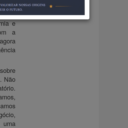
apoio
r uma
omia e
com a
 agora
gência
sobre
a. Não
atório.
amos,
mamos
ócio,
do uma