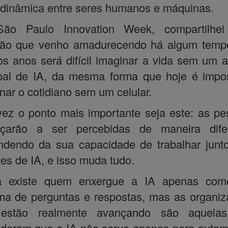
dinâmica entre seres humanos e máquinas.
ão Paulo Innovation Week, compartilhe
exão que venho amadurecendo há algum temp
s anos será difícil imaginar a vida sem um 
oal de IA, da mesma forma que hoje é impos
nar o cotidiano sem um celular.
vez o ponto mais importante seja este: as p
çarão a ser percebidas de maneira difer
ndendo da sua capacidade de trabalhar junt
es de IA, e isso muda tudo.
a existe quem enxergue a IA apenas co
ma de perguntas e respostas, mas as organi
estão realmente avançando são aquela
deram que a IA não serve apenas para autom