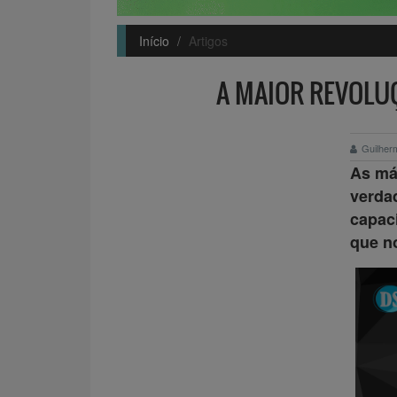
Início
Artigos
A MAIOR REVOLUÇ
Guilher
As má
verdad
capaci
que n