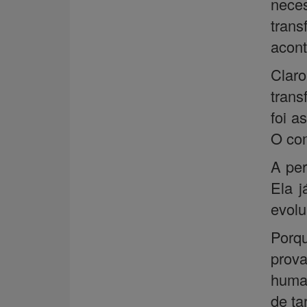
nece
trans
acont
Clar
trans
foi a
O com
A per
Ela j
evolu
Porq
prov
human
de ta