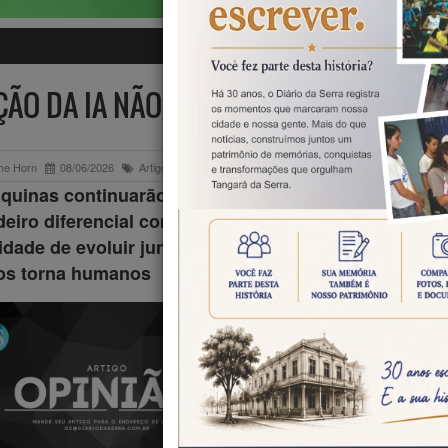
ÃO DA IA NÃO ESTÁ NA TECNOLOGIA, 
me Horn
08/06/2026
Artigos
quinas continuarão evoluindo rapidamente, mas o
eiro diferencial competitivo do futuro será a nossa
dade de evoluir junto com elas, sem abrir mão daqu
os torna humanos
Vivemos um daq
momentos rar
história em 
tecnologia deixa 
apenas 