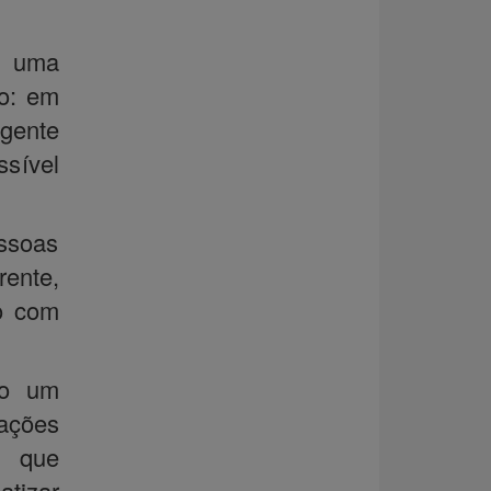
i uma
o: em
agente
sível
essoas
ente,
o com
mo um
zações
s que
atizar