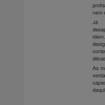
profi
nem 
Já 
desa
idem
desig
conte
décad
As má
verda
capa
daqui