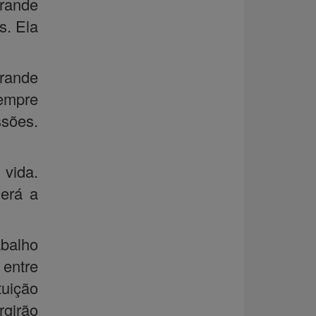
rande
s. Ela
rande
sempre
ssões.
 vida.
derá a
balho
entre
tuição
rgirão