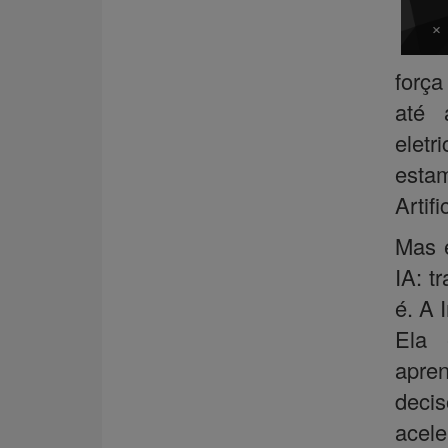
força
até 
eletr
estam
Artific
Mas 
IA: t
é. A I
Ela 
apre
deci
acele