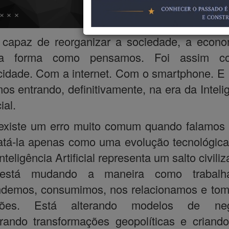
ferramenta de 
para se torna
 capaz de reorganizar a sociedade, a econ
a forma como pensamos. Foi assim 
icidade. Com a internet. Com o smartphone. E
os entrando, definitivamente, na era da Inteli
ial.
existe um erro muito comum quando falamos 
ratá-la apenas como uma evolução tecnológic
nteligência Artificial representa um salto civiliz
está mudando a maneira como trabalh
ndemos, consumimos, nos relacionamos e to
sões. Está alterando modelos de neg
rando transformações geopolíticas e crian