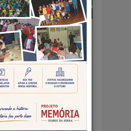
ESTÁ NAS PESSOAS
ilo
ueles
os da
que a
de ser
uma