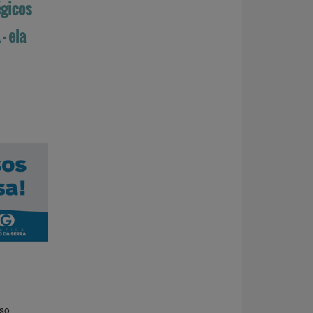
gicos
– ela
so