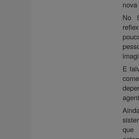
nova 
No S
refl
pouco
pess
imagi
E tal
come
depe
agent
Aind
siste
que 
enten