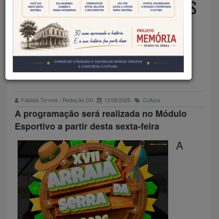
DA SERRA PROMETE DOIS DIAS
DE CULTURA, TRADIÇÃO E
MUITA ANIMAÇÃO EM
TANGARÁ DA SERRA
Fabíola Tormes / Redação DS
12/06/2026
Cultura
A programação será realizada no Módulo
Esportivo a partir desta sexta-feira
A