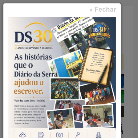
× Fechar
Faça sua pesquisa...
Menu
Início
Cultura
SEXTA E SÁBADO – XVII ARRAIÁ