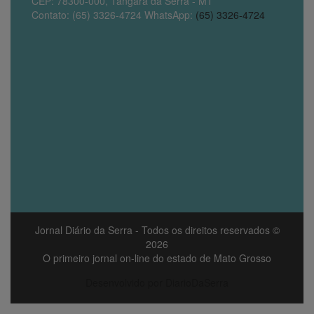
CEP: 78300-000, Tangará da Serra - MT
Contato: (65) 3326-4724 WhatsApp:
(65) 3326-4724
Jornal Diário da Serra
- Todos os direitos reservados ©
2026
O primeiro jornal on-line do estado de Mato Grosso
Desenvolvido por DiarioDaSerra