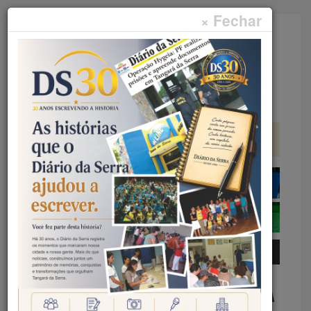
× Fechar
Faça sua pesquisa...
Menu
Início
Cultura
DE TANGARÁ DA SERRA – M!KA