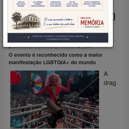
LEVA TALENTO MATO-
GROSSENSE AO TRIO ELÉTRICO
DE SÃO PAULO
Diones Krinski / Especial DS
11/06/2026
Cultura
O evento é reconhecido como a maior
manifestação LGBTQIA+ do mundo
A
drag