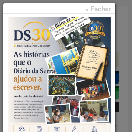
× Fechar
Faça sua pesquisa...
Menu
Início
Geral
REGULARIZAÇÃO FUNDIÁRIA –