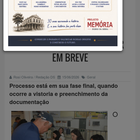
TITULAÇÃO DAS
PROPRIEDADES NO
ASSENTAMENTO ANTÔNIO
CONSELHEIRO DEVE OCORRER
EM BREVE
Rosi Oliveira / Redação DS
15/06/2026
Geral
Processo está em sua fase final, quando
ocorre a vistoria e preenchimento da
documentação
O