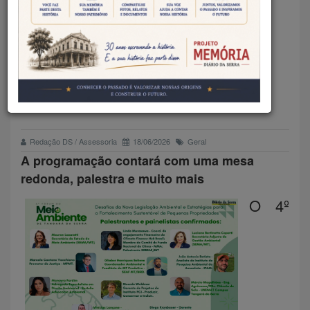
TRAZ ESPECIALISTAS PARA
DEBATER O
FUTURO SUSTENTÁVEL DAS
PEQUENAS PROPRIEDADES
Redação DS / Assessoria
18/06/2026
Geral
A programação contará com uma mesa
redonda, palestra e muito mais
O 4º