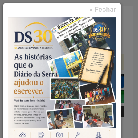
× Fechar
Faça sua pesquisa...
Menu
Início
Geral
FÓRUM DE MEIO AMBIENTE