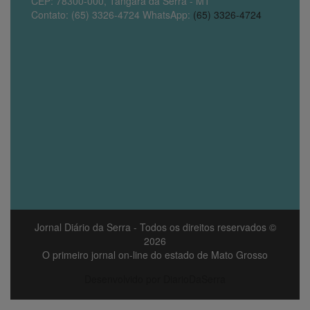
CEP: 78300-000, Tangará da Serra - MT
Contato: (65) 3326-4724 WhatsApp:
(65) 3326-4724
Jornal Diário da Serra
- Todos os direitos reservados ©
2026
O primeiro jornal on-line do estado de Mato Grosso
Desenvolvido por DiarioDaSerra