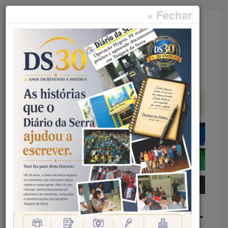
× Fechar
Faça sua pesquisa...
Menu
Início
Polícia
OPERAÇÃO TERRITÓRIO LIVRE –