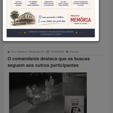
CRIMINOSOS INVADEM
RESIDÊNCIA A MANDO DE
FACÇÃO E FAZEM FAMÍLIA
REFÉM
Rosi Oliveira / Redação DS
19/06/2026
Polícia
O comandante destaca que as buscas
seguem aos outros participantes