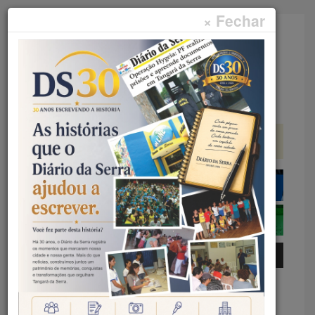
× Fechar
Faça sua pesquisa...
Menu
Início
Curtas
CURTAS