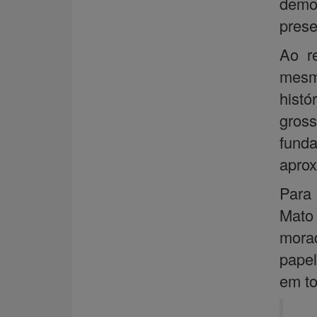
demo
prese
Ao re
mesma
hist
gros
fund
aprox
Para 
Mato
mora
papel
em to