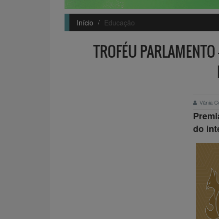
Início
Educação
TROFÉU PARLAMENTO 
Vânia C
Premia
do int