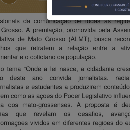
incentiva
participaçã
issionais da comunicação de todas as regiõ
 Grosso. A premiação, promovida pela Assem
slativa de Mato Grosso (ALMT), busca recon
alhos que retratem a relação entre a ativ
mentar e o cotidiano da população.
 tema “Onde a lei nasce, a cidadania cres
ão deste ano convida jornalistas, radiali
ornalistas e estudantes a produzirem conteúd
em como as ações do Poder Legislativo influ
da dos mato-grossenses. A proposta é des
órias que revelam os desafios, avan
formações vividos em diferentes regiões do e