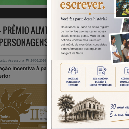
– PRÊMIO ALMT DE JORNALISMO BUSCA 
PERSONAGENS DE TODO MATO GROSS
osta / Assessoria
24/06/2026
Educação
ção incentiva à participação de profissionais da cap
erior
A segunda ediç
Prêmio ALM
Jornalismo – T
Parlamento refor
caráter estadu