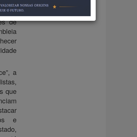
r a
o de
es de
bleia
hecer
idade
ce”, a
stas,
os que
enciam
tacar
ços e
stado,