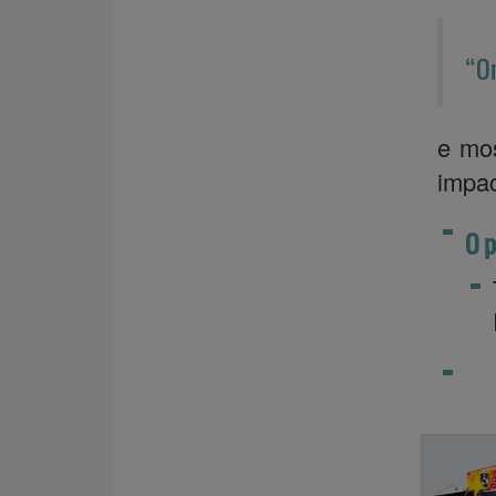
“On
e mos
impac
O p