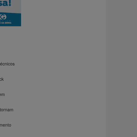
écnicos
ck
 em
etornam
amento