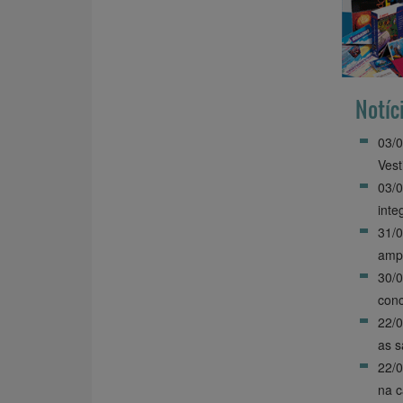
Notíc
03/0
Vest
03/0
inte
31/0
ampl
30/
conc
22/0
as s
22/0
na c