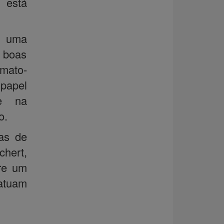
 está
em uma
e boas
mato-
papel
 e na
o.
tas de
hert,
re um
 atuam