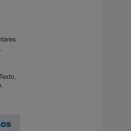
ntares
.
xto,
.