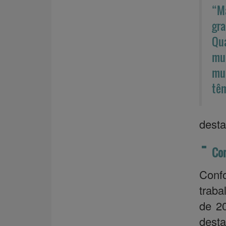
“M
gr
Qua
mun
mui
têm
desta
Com
Conf
traba
de 2
desta