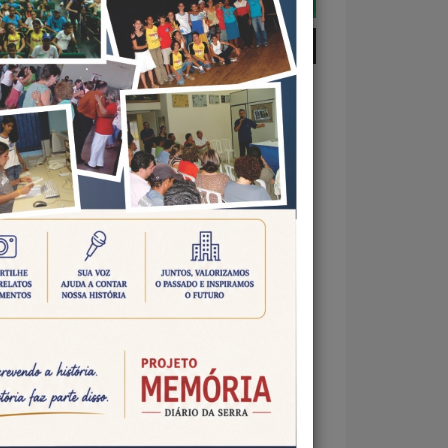
REVELAR HISTÓRIAS E
O
ital e
ão do
T de
roféu
ça seu
al ao