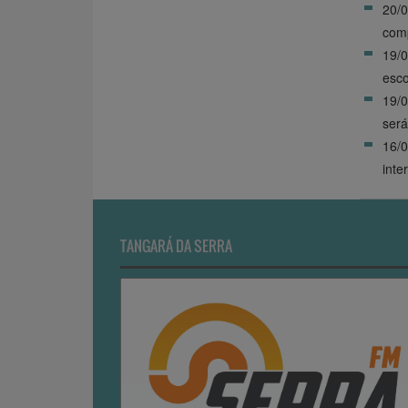
20/
comp
19/0
esco
19/0
será
16/0
inte
TANGARÁ DA SERRA