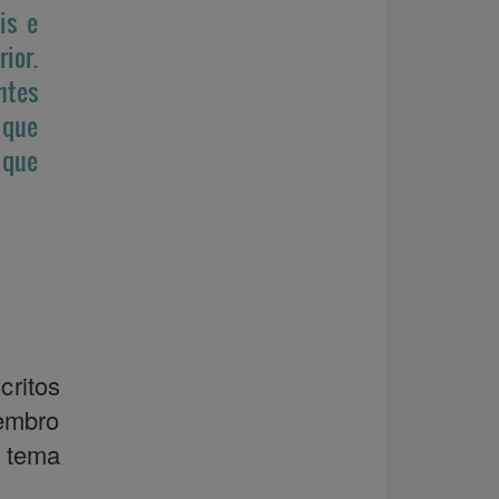
is e
ior.
ntes
 que
 que
ritos
vembro
 tema