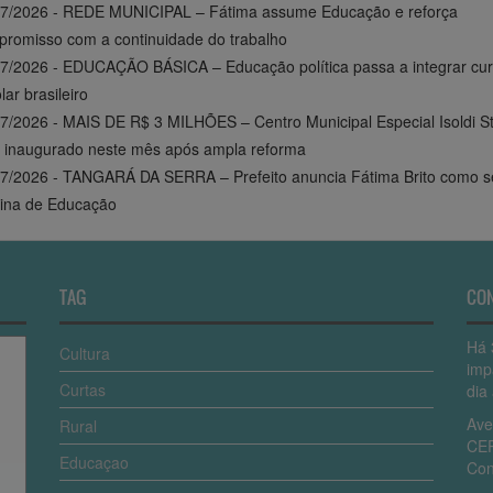
07/2026 - REDE MUNICIPAL – Fátima assume Educação e reforça
romisso com a continuidade do trabalho
7/2026 - EDUCAÇÃO BÁSICA – Educação política passa a integrar cur
lar brasileiro
7/2026 - MAIS DE R$ 3 MILHÕES – Centro Municipal Especial Isoldi S
 inaugurado neste mês após ampla reforma
7/2026 - TANGARÁ DA SERRA – Prefeito anuncia Fátima Brito como se
rina de Educação
TAG
CO
Há 
Cultura
imp
Curtas
dia 
Ave
Rural
CEP
Educaçao
Con