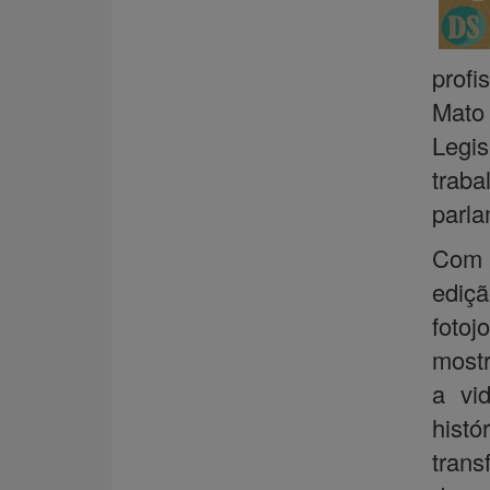
prof
Mato
Legi
trab
parla
Com o
ediç
fotoj
mostr
a vi
hist
trans