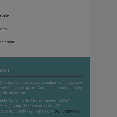
rículo
torck
cretária
NTATO
30 anos, levamos a você o melhor conteúdo, com
arcialidade e respeito. Curta e fique por dentro do
a dia da notícia.
nida Tancredo de Almeida Neves, 1247W
: 78300-000, Tangará da Serra - MT
tato: (65) 3326-4724 WhatsApp:
(65) 3326-4724