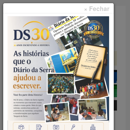
× Fechar
Faça sua pesquisa...
Menu
Início
Política
TANGARÁ DA SERRA –