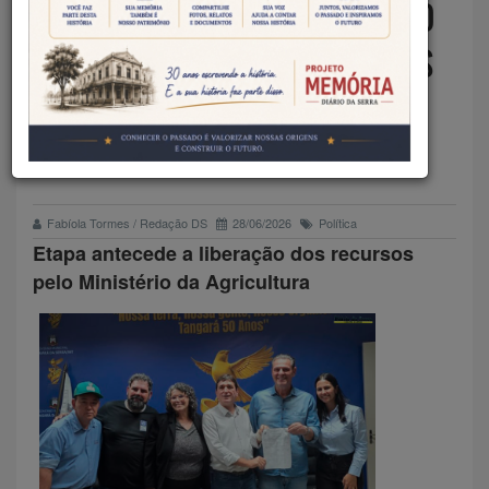
HOMOLOGAÇÃO DA LICITAÇÃO
APROXIMA INÍCIO DAS OBRAS
DE ASFALTAMENTO DA
ESTRADA DO ARARÃO
Fabíola Tormes / Redação DS
28/06/2026
Política
Etapa antecede a liberação dos recursos
pelo Ministério da Agricultura