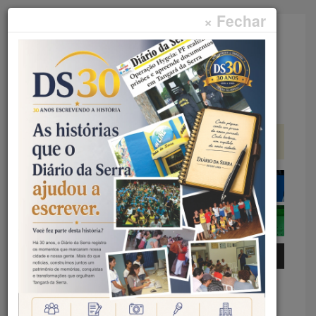
× Fechar
Faça sua pesquisa...
Menu
Início
Geral
EM BELÉM DO PARÁ -