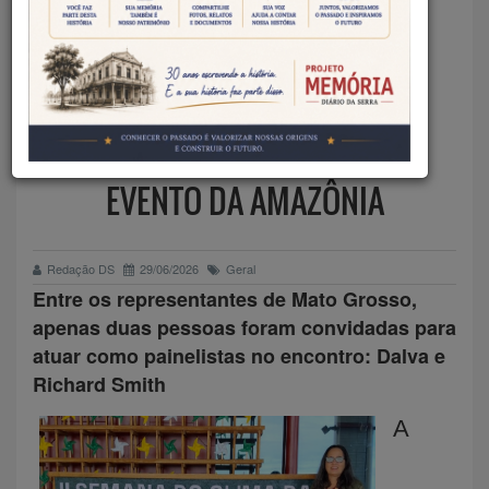
TANGARAENSE LEVA
EXPERIÊNCIA DO TURISMO
RURAL SUSTENTÁVEL DE
TANGARÁ DA SERRA PARA
EVENTO DA AMAZÔNIA
Redação DS
29/06/2026
Geral
Entre os representantes de Mato Grosso,
apenas duas pessoas foram convidadas para
atuar como painelistas no encontro: Dalva e
Richard Smith
A