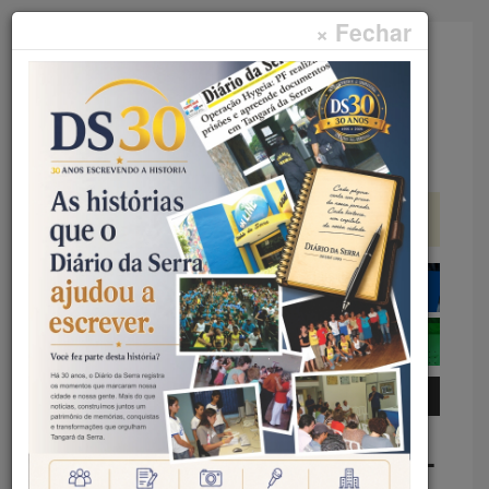
× Fechar
Faça sua pesquisa...
Menu
Início
Geral
DA INICIATIVA MENANEHALITI –