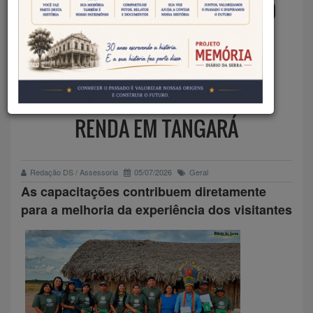
INDÍGENAS CONCLUEM CICLO
DE CAPACITAÇÕES VOLTADAS
AO FORTALECIMENTO DO
TURISMO E DA GERAÇÃO DE
RENDA EM TANGARÁ
Redação DS / Assessoria
05/07/2026
Geral
As capacitações contribuem diretamente
para a melhoria da experiência dos visitantes