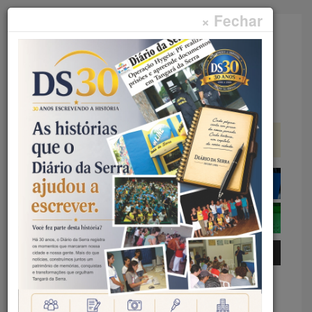
× Fechar
Faça sua pesquisa...
Menu
Início
Polícia
REGIONAL DE TANGARÁ –