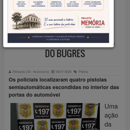
POLÍCIA CIVIL APREENDE
QUATRO PISTOLAS
ESCONDIDAS EM CARRO E
PRENDE SUSPEITO EM BARRA
DO BUGRES
Redação DS / Assessoria
06/07/2026
Polícia
Os policiais localizaram quatro pistolas
semiautomáticas escondidas no interior das
portas do automóvel
Uma
ação
da