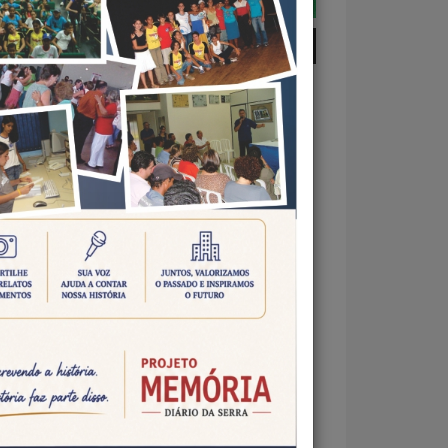
AVANÇA NAS AÇÕES DE
ULTURA FAMILIAR
 Nova
is um
 para
r o
rural