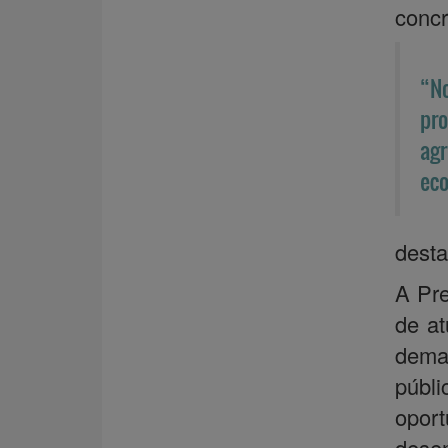
concr
“No
pro
agr
eco
desta
A Pre
de at
demai
públ
oport
desen