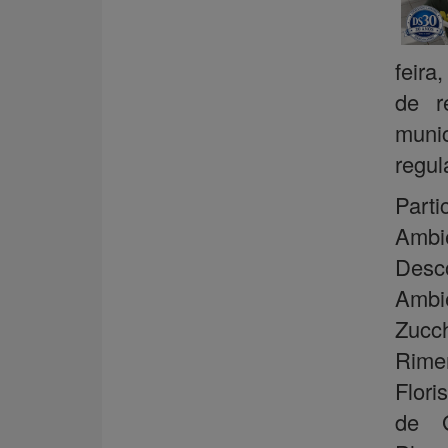
feira
de r
munic
regul
Parti
Ambi
Desc
Ambi
Zucc
Rime
Flori
de G