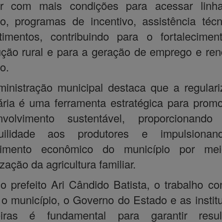
ar com mais condições para acessar linh
to, programas de incentivo, assistência téc
timentos, contribuindo para o fortalecime
ção rural e para a geração de emprego e re
o.
inistração municipal destaca que a regular
ária é uma ferramenta estratégica para prom
nvolvimento sustentável, proporcionando
quilidade aos produtores e impulsiona
cimento econômico do município por me
ização da agricultura familiar.
o prefeito Ari Cândido Batista, o trabalho co
 o município, o Governo do Estado e as instit
eiras é fundamental para garantir resul