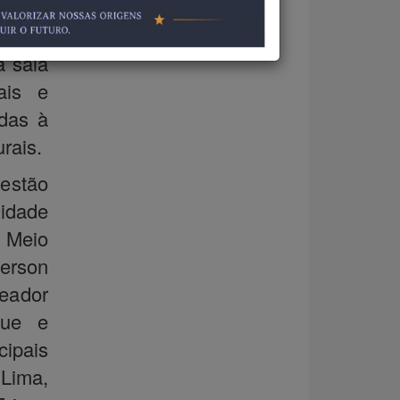
 tarde
unda-
a sala
ais e
adas à
rais.
Gestão
idade
 Meio
erson
eador
que e
cipais
Lima,