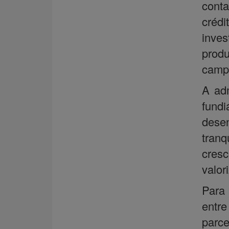
cont
crédi
inves
produ
camp
A adm
fundi
dese
tran
cres
valor
Para 
entre
parc