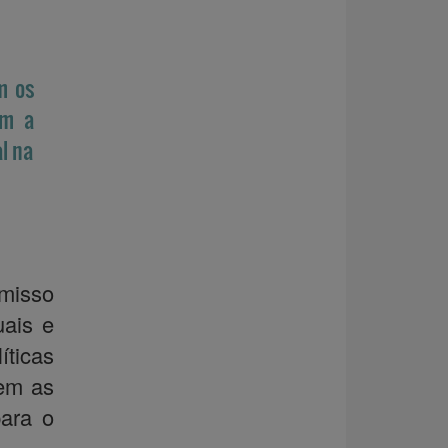
m os
am a
l na
omisso
uais e
íticas
em as
para o