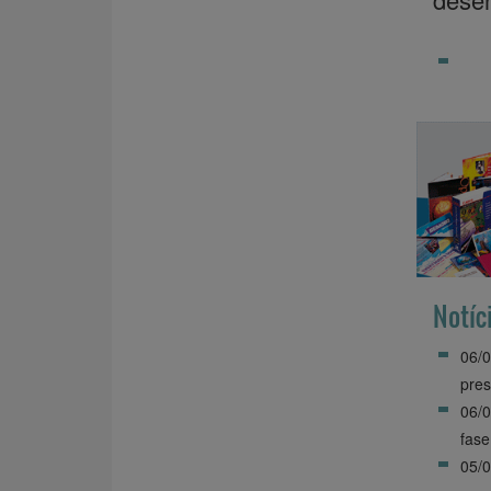
Notíc
06/0
pres
06/0
fase
05/0