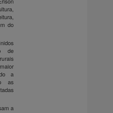
rison
ltura,
itura,
ém do
inidos
so de
rurais
maior
ndo a
do as
ltadas
ssam a