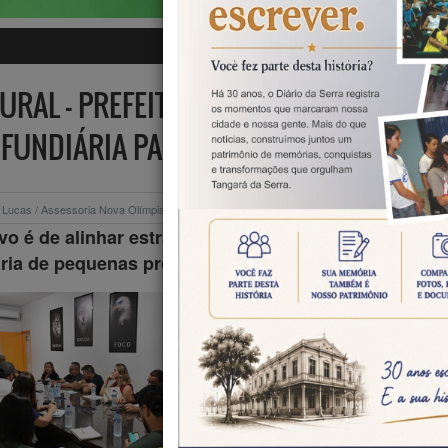
RAL – PREFEITURA DE NOVA OLÍMPIA 
FUNDIÁRIA PARA FORTALECER A AGRIC
o Lucas / Assessoria Nova Olímpia
08/07/2026
Política
vo é de alinhar estratégias voltadas à regularização
ria de pequenas propriedades rurais
A Prefeitura de
Olímpia deu ma
importante passo
fortalece
desenvolvimento 