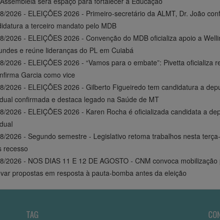
Assembleia será espaço para fortalecer a Educação
8/2026 - ELEIÇÕES 2026 - Primeiro-secretário da ALMT, Dr. João con
idatura a terceiro mandato pelo MDB
8/2026 - ELEIÇÕES 2026 - Convenção do MDB oficializa apoio a Welli
ndes e reúne lideranças do PL em Cuiabá
8/2026 - ELEIÇÕES 2026 - “Vamos para o embate”: Pivetta oficializa r
nfirma Garcia como vice
8/2026 - ELEIÇÕES 2026 - Gilberto Figueiredo tem candidatura a dep
dual confirmada e destaca legado na Saúde de MT
8/2026 - ELEIÇÕES 2026 - Karen Rocha é oficializada candidata a de
dual
8/2026 - Segundo semestre - Legislativo retoma trabalhos nesta terça-
 recesso
08/2026 - NOS DIAS 11 E 12 DE AGOSTO - CNM convoca mobilização 
var propostas em resposta à pauta-bomba antes da eleição
TAG
CO