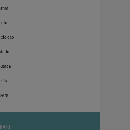
firma
ngton
eeleição
utado
putada
feira
para
NTATO