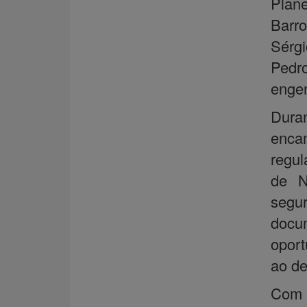
Plan
Barro
Sérgi
Pedr
engen
Duran
enca
regul
de N
segu
docu
oport
ao de
Com a