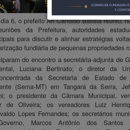
do município. Na
da última seg
, dia 6, o prefeito Ari Cândido Batista reuniu, n
euniões da Prefeitura, autoridades estadu
ipais para discutir e alinhar estratégias volt
arização fundiária de pequenas propriedades ru
ciparam do encontro a secretária-adjunta de 
ental, Luciana Bertinato; o diretor da Un
oncentrada da Secretaria de Estado de
ente (Sema-MT) em Tangará da Serra, Jef
hi; o presidente da Câmara Municipal, ver
r de Oliveira; os vereadores Luiz Henri
svaldo Lopes Fernandes; os secretários muni
overno, Marcos Antônio dos Santos 