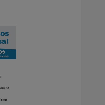
a
ram na
firma