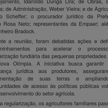
ejamento, Idamildo Dunga Lira; de Obras, E
s; de Administração, Weber Vieira; e de Agricu
o Scheffer; o procurador jurídico da Prefe
o Rosa Neto; representantes da Empaer; al
heiro Bradock.
te a reunião, foram debatidas ações e def
minhamentos para acelerar o proces
arização fundiária das pequenas propriedades 
ova Olímpia. A iniciativa busca garantir 
rança jurídica aos produtores, assegura
mentação de suas terras e amplian
unidades de acesso às políticas públicas vo
senvolvimento do setor agrícola.
 regularização, os agricultores familiares pa