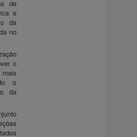
as de
nica e
nto da
nda no
ização
over o
 mais
ndo o
io da
njunto
uições
tados