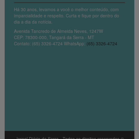
Há 30 anos, levamos a você o melhor conteúdo, com
imparcialidade e respeito. Curta e fique por dentro do
dia a dia da notícia.
Avenida Tancredo de Almeida Neves, 1247W
CEP: 78300-000, Tangará da Serra - MT
Contato: (65) 3326-4724 WhatsApp:
(65) 3326-4724
Jornal Diário da Serra
- Todos os direitos reservados ©