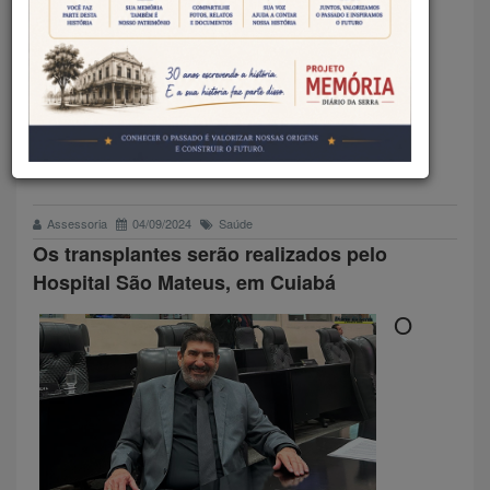
DEPUTADO DR. JOÃO
COMEMORA VOLTA DOS
TRANSPLANTES DE RIM EM
MATO GROSSO
Assessoria
04/09/2024
Saúde
Os transplantes serão realizados pelo
Hospital São Mateus, em Cuiabá
O