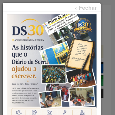
× Fechar
Faça sua pesquisa...
Menu
Início
Saúde
PEÇA FUNDAMENTAL –