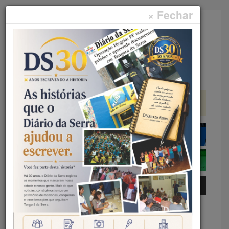
× Fechar
Faça sua pesquisa...
Menu
Início
Rural
TRANSPARÊNCIA – SEMA