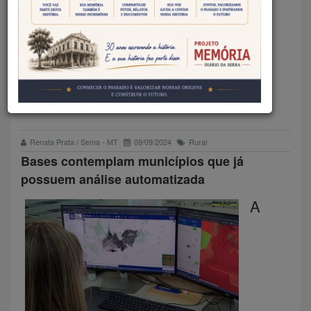
DISPONIBILIZA BASES DE
REFERÊNCIA UTILIZADAS NO
CAR DIGITAL PARA ACESSO
PÚBLICO
Renata Prata / Sema - MT
09/09/2024
Rural
Bases contemplam municípios que já
possuem análise automatizada
A