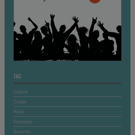
TAG
Cultura
Curtas
Rural
Educaçao
Esportes