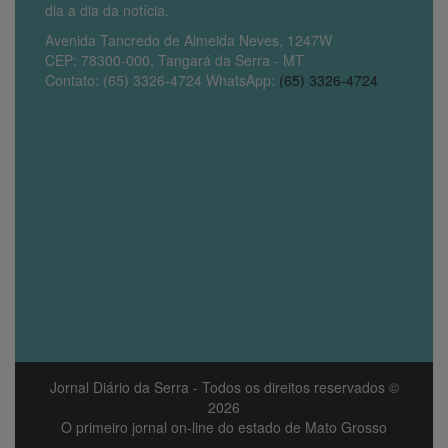
dia a dia da notícia.
Avenida Tancredo de Almeida Neves, 1247W
CEP: 78300-000, Tangará da Serra - MT
Contato: (65) 3326-4724 WhatsApp:
(65) 3326-4724
Jornal Diário da Serra
- Todos os direitos reservados ©
2026
O primeiro jornal on-line do estado de Mato Grosso