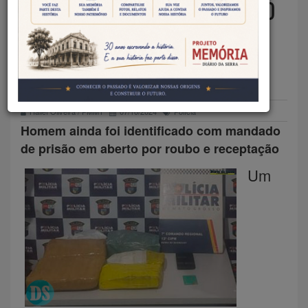
PRENDE HOMEM COM QUATRO
QUILOS DE MACONHA EM
BARRA DO BUGRES
Hallef Oliveira / PMMT
07/10/2024
Polícia
Homem ainda foi identificado com mandado
de prisão em aberto por roubo e receptação
Um