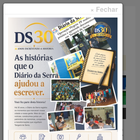
× Fechar
Faça sua pesquisa...
Menu
Início
Polícia
FLAGRANTE – POLÍCIA MILITAR