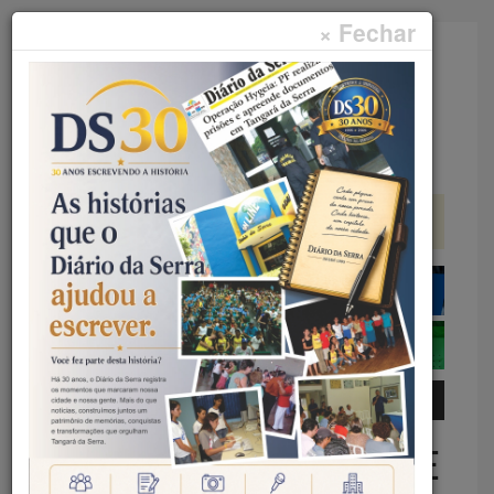
× Fechar
Faça sua pesquisa...
Menu
Início
Esportes
DIA 8 DE DEZEMBRO – MAIS DE