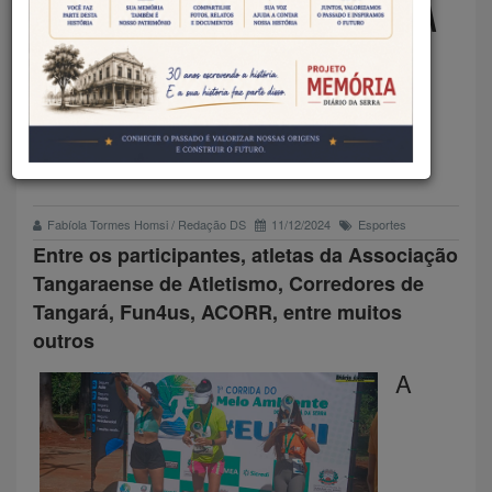
350 PESSOAS PARTICIPAM DA
1º CORRIDA DO MEIO
AMBIENTE DE TANGARÁ DA
SERRA
Fabíola Tormes Homsi / Redação DS
11/12/2024
Esportes
Entre os participantes, atletas da Associação
Tangaraense de Atletismo, Corredores de
Tangará, Fun4us, ACORR, entre muitos
outros
A