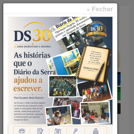
× Fechar
Faça sua pesquisa...
Menu
Início
Geral
RETROSPECTIVA – MUNICÍPIO