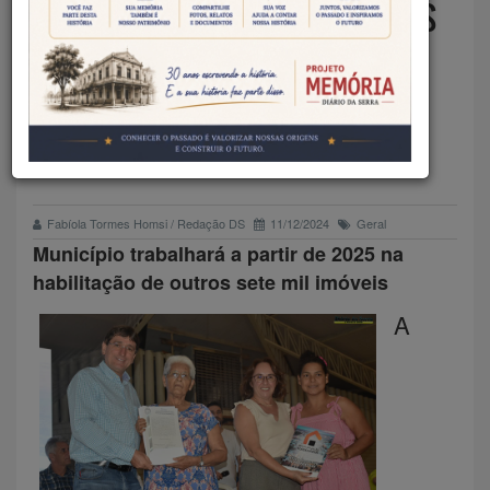
REGULARIZA 13 LOTEAMENTOS
EM TANGARÁ DA SERRA E
ENTREGA MAIS DE 2,8 MIL
TÍTULOS
Fabíola Tormes Homsi / Redação DS
11/12/2024
Geral
Município trabalhará a partir de 2025 na
habilitação de outros sete mil imóveis
A