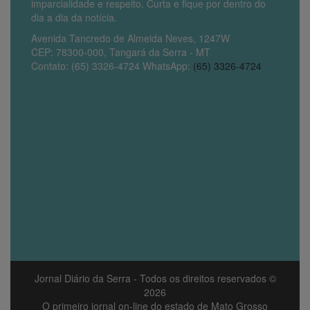
imparcialidade e respeito. Curta e fique por dentro do
dia a dia da notícia.
Avenida Tancredo de Almeida Neves, 1247W
CEP: 78300-000, Tangará da Serra - MT
Contato: (65) 3326-4724 WhatsApp:
(65) 3326-4724
Jornal Diário da Serra
- Todos os direitos reservados ©
2026
O primeiro jornal on-line do estado de Mato Grosso