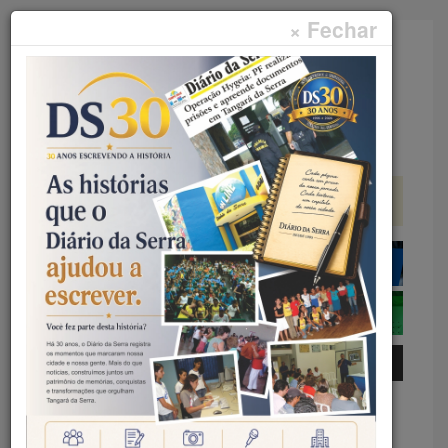
× Fechar
Faça sua pesquisa...
Menu
Início
Polícia
TANGARÁ DA SERRA – JUIZ