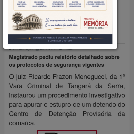
INSTAURA PROCEDIMENTO
PARA APURAR ESTUPRO DE
DETENTO EM CADEIA
Gazeta Digital
03/02/2025
Polícia
Magistrado pediu relatório detalhado sobre
os protocolos de segurança vigentes
O juiz Ricardo Frazon Menegucci, da 1ª
Vara Criminal de Tangará da Serra,
instaurou um procedimento investigativo
para apurar o estupro de um detendo do
Centro de Detenção Provisória da
comarca.