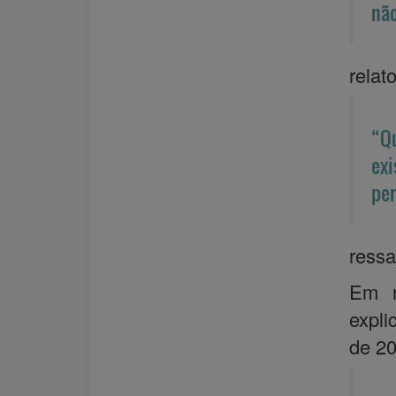
não
relat
“Qu
ex
per
ressa
Em r
expli
de 20