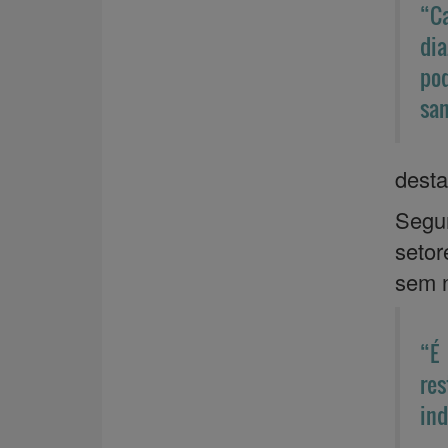
“Ca
dia
pod
san
desta
Segun
setor
sem n
“É 
re
ind