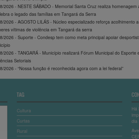
8/2026 - NESTE SÁBADO - Memorial Santa Cruz realiza homenagem a
lebra o legado das famílias em Tangará da Serra
8/2026 - AGOSTO LILÁS - Núcleo especializado reforça acolhimento a
eres vítimas de violência em Tangará da serra
8/2026 - Suporte - Condesp tem como meta principal apoiar desportis
cípio
8/2026 - TANGARÁ - Município realizará Fórum Municipal do Esporte 
ências Setoriais
8/2026 - “Nossa função é reconhecida agora com a lei federal”
TAG
CO
Há 
Cultura
imp
Curtas
dia 
Ave
Rural
CEP