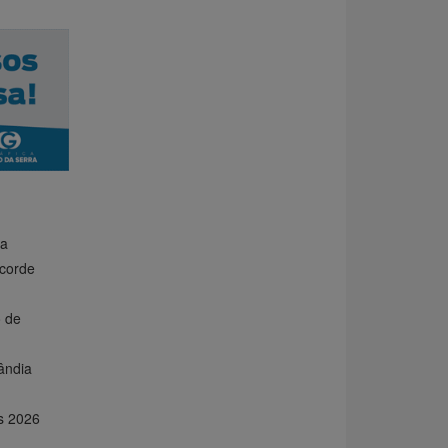
ra
corde
 de
ândia
is 2026