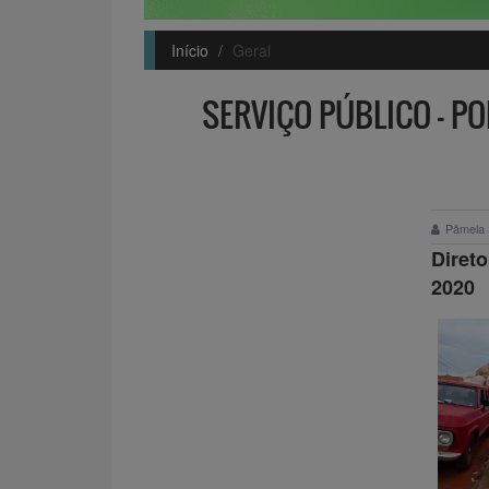
Início
Geral
SERVIÇO PÚBLICO – 
Pâmela 
Diret
2020