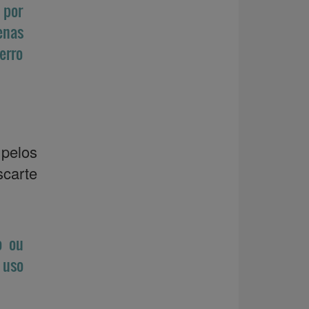
 por
enas
erro
 pelos
scarte
o ou
 uso