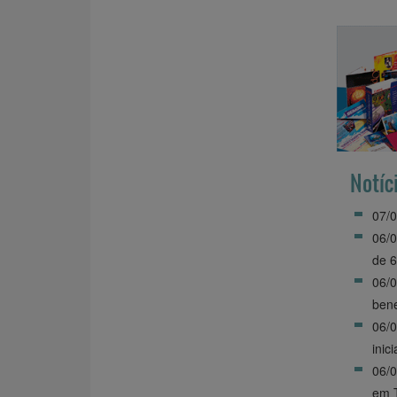
Notíc
07/0
06/
de 6
06/
bene
06/0
inic
06/0
em 