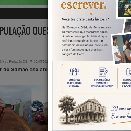
POPULAÇÃO QUESTIONA REGRAS PARA U
TANGARÁ
Silva / Redação DS
30/05/2025
Geral
or do Samae esclarece limites com base em decreto 
Moradores de Ta
da Serra 
enfrentado dificu
para utiliza
ecopontos munici