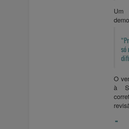
Um m
demon
“Pr
só 
difí
O ver
à Se
corr
revis