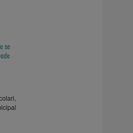
e se
pode
lari,
icipal