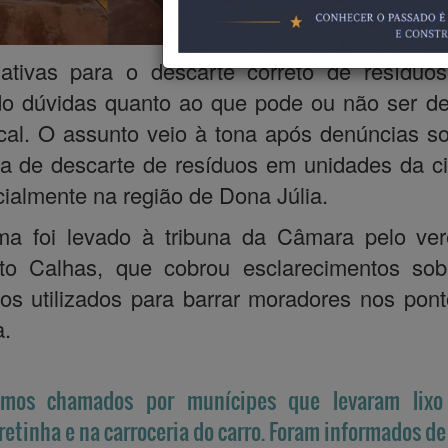
Os espaços,
deveriam 
nativas para o descarte correto de resíduo
o dúvidas quanto ao que pode ou não ser d
cal. O assunto veio à tona após denúncias s
a de descarte de resíduos em unidades da c
ialmente na região de Dona Júlia.
ma foi levado à tribuna da Câmara pelo ver
to Calhas, que cobrou esclarecimentos sob
rios utilizados para barrar moradores nos pon
a.
omos chamados por munícipes que levaram lix
retinha e na carroceria do carro. Foram informados de