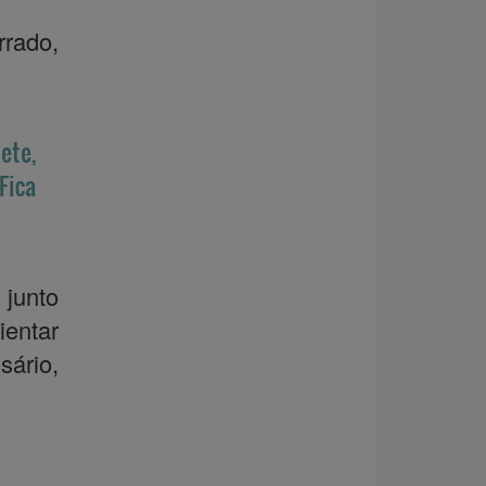
rado,
ete,
Fica
 junto
entar
ário,