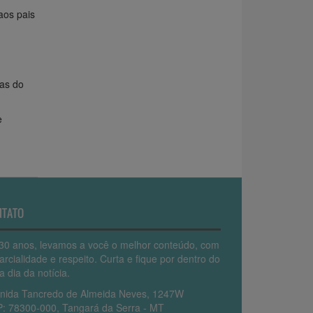
os pais
tas do
e
NTATO
30 anos, levamos a você o melhor conteúdo, com
arcialidade e respeito. Curta e fique por dentro do
a dia da notícia.
nida Tancredo de Almeida Neves, 1247W
: 78300-000, Tangará da Serra - MT