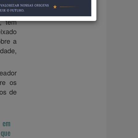
 que
ser
s, têm
eixado
obre a
idade,
eador
re os
tos de
o em
 que