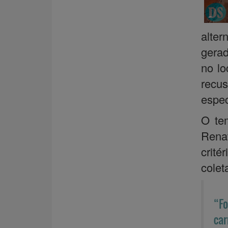
alter
gerad
no lo
recus
espec
O te
Rena
crité
colet
“F
car