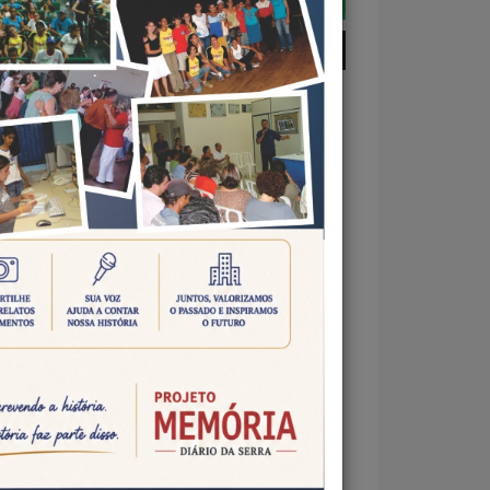
SO DOS ECOPONTOS EM
de
ngará
têm
ldades
r os
pais.