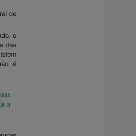
ral de
ado, o
as das
istem
não é
soas
je a
anças