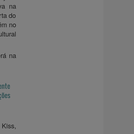
va na
rta do
bém no
ltural
erá na
gente
ções
 Kiss,