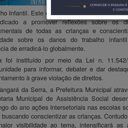
erradicaçã
lho Infantil. Este é o horizonte proposto pelo d
dicado a promover reflexões sobre os dir
amentais de todas as crianças e conscienti
edade sobre os danos do trabalho infanti
cia de erradicá-lo globalmente.
 foi instituído por meio da Lei n. 11.542
unidade para informar, debater e dar desta
ntamento à grave violação de direitos.
ngará da Serra, a Prefeitura Municipal atra
taria Municipal de Assistência Social dese
ngo do ano ações intersetoriais nas escolas s
 buscando conscientizar as crianças. Contudo
aior visibilidade ao tema, intensificará as