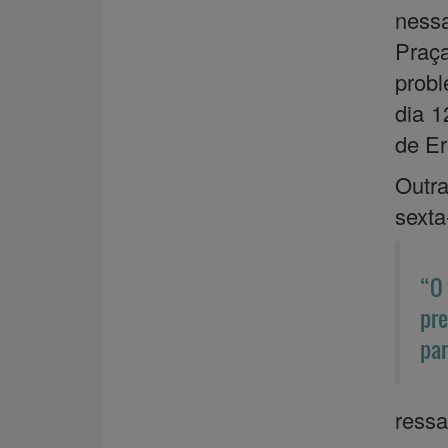
ness
Praça
probl
dia 1
de Er
Outra
sexta-
“O 
pre
par
ressa