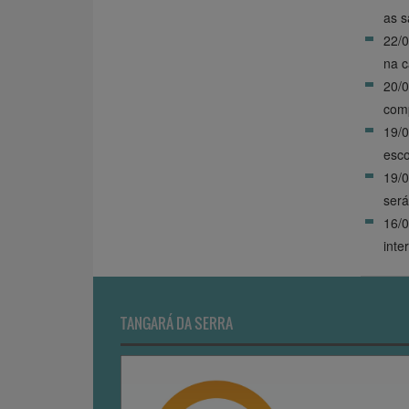
as s
22/0
na c
20/
comp
19/0
esco
19/0
será
16/0
inte
TANGARÁ DA SERRA