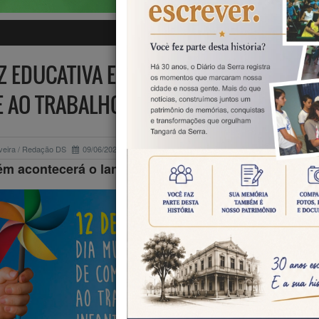
ITZ EDUCATIVA E AUDIÊNCIA PÚBLICA 
 AO TRABALHO INFANTIL EM TANGARÁ 
iveira / Redação DS
09/06/2025
Educação
m acontecerá o lançamento do 1º Concurso Cultura
Dia 12 de junho 
data escolhida
Dia Mundia
Combate ao Tra
Infantil, com
específic