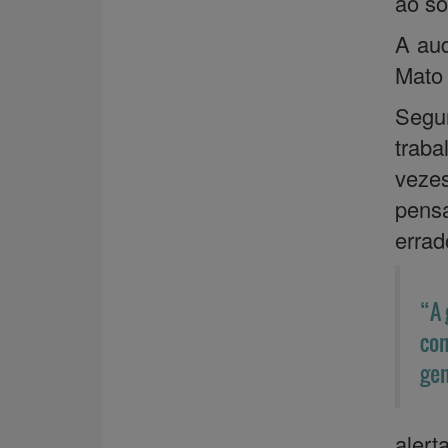
ao so
A aud
Mato 
Segun
traba
veze
pens
errad
“A 
com
gen
aler