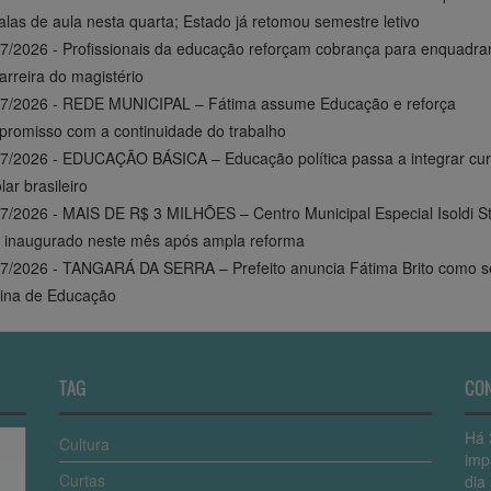
alas de aula nesta quarta; Estado já retomou semestre letivo
7/2026 - Profissionais da educação reforçam cobrança para enquadr
arreira do magistério
07/2026 - REDE MUNICIPAL – Fátima assume Educação e reforça
romisso com a continuidade do trabalho
7/2026 - EDUCAÇÃO BÁSICA – Educação política passa a integrar cur
lar brasileiro
7/2026 - MAIS DE R$ 3 MILHÕES – Centro Municipal Especial Isoldi S
 inaugurado neste mês após ampla reforma
7/2026 - TANGARÁ DA SERRA – Prefeito anuncia Fátima Brito como se
rina de Educação
TAG
CO
Há 
Cultura
imp
Curtas
dia 