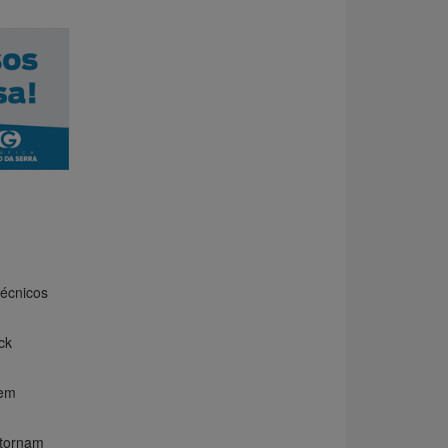
écnicos
ck
 em
etornam