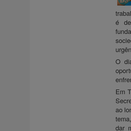
traba
é de
fund
soci
urgên
O dia
oport
enfre
Em Ta
Secre
ao lo
tema,
dar m