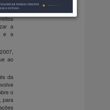
o do
ia que
eitos
zar a
l e a
/2007,
que ao
vés da
nvolve
obre o
, para
 ações