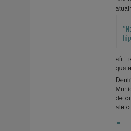
atual
“No
hip
afirm
que a
Dent
Munic
de ou
até o