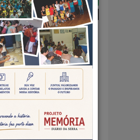
MARCAM DIA MUNDIAL DE
DA SERRA
l
foi a
 como
l de
balho
 foco
o na