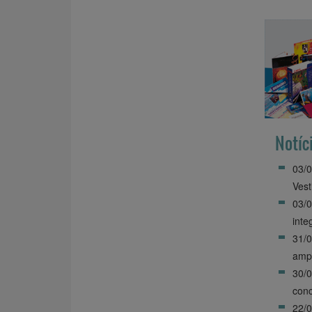
Notíc
03/0
Vest
03/0
inte
31/0
ampl
30/
conc
22/0