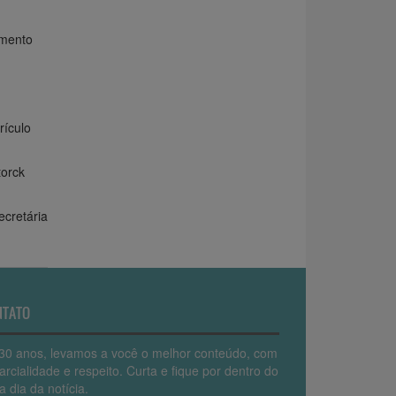
amento
rículo
torck
cretária
NTATO
30 anos, levamos a você o melhor conteúdo, com
arcialidade e respeito. Curta e fique por dentro do
a dia da notícia.