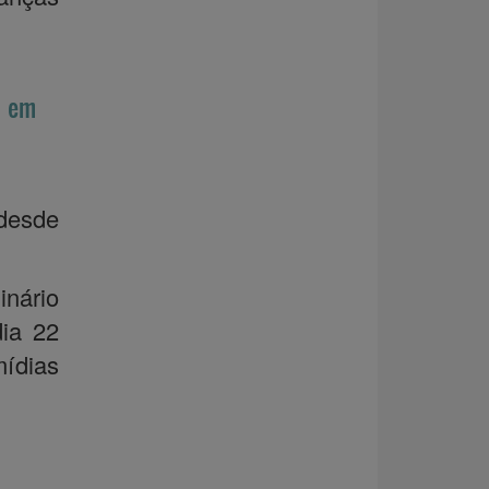
e em
 desde
nário
dia 22
mídias