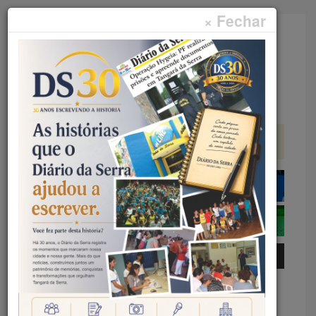
× Fechar
Faça sua pesquisa...
Menu
Início
Geral
EXPOFLOR DA APAE COMEÇA