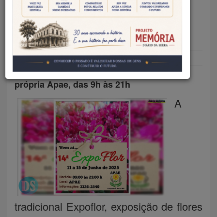
NESTA QUARTA-FEIRA EM
TANGARÁ DA SERRA
Redação DS
10/06/2025
Geral
A exposição será realizada na quadra da
própria Apae, das 9h às 21h
A
tradicional Expoflor, exposição de flores