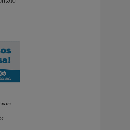
res de
de