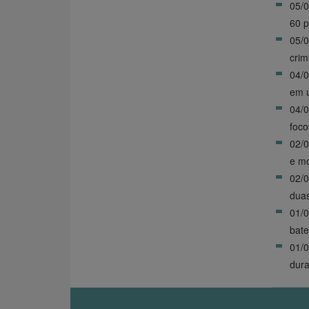
05/
60 p
05/
crim
04/0
em u
04/
foco
02/0
e mo
02/
dua
01/0
bate
01/0
dur