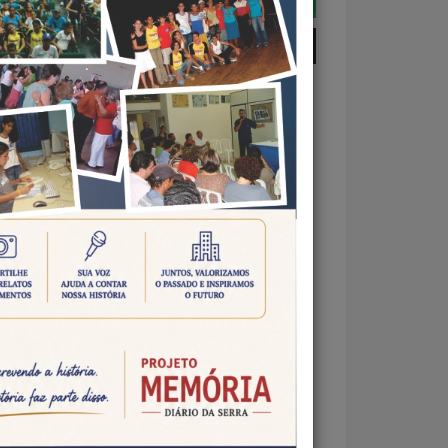
TAS EM ALDEIA INDÍGENA
otico
de as
ostas
al de
égico
lece
para