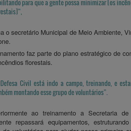
ilitando para que a gente possa minimizar [os incên
restais]”,
ca o secretário Municipal de Meio Ambiente, Vi
one.
inamento faz parte do plano estratégico de c
ncêndios florestais.
Defesa Civil está indo a campo, treinando, e est
bém montando esse grupo de voluntários”.
eriormente ao treinamento a Secretaria de
ente repassará equipamentos, estruturando
 de voluntários para ajudar nesse primeiro c