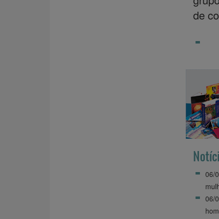
de co
Notíc
06/0
mul
06/
homi