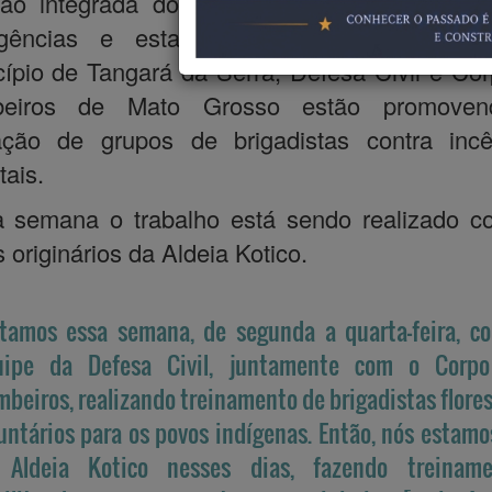
ção integrada dos órgãos responsáveis dian
gências e estados de calamidade públi
ípio de Tangará da Serra, Defesa Civil e Co
eiros de Mato Grosso estão promove
ação de grupos de brigadistas contra incê
tais.
a semana o trabalho está sendo realizado c
 originários da Aldeia Kotico.
tamos essa semana, de segunda a quarta-feira, c
uipe da Defesa Civil, juntamente com o Corp
beiros, realizando treinamento de brigadistas flores
untários para os povos indígenas. Então, nós estamos
 Aldeia Kotico nesses dias, fazendo treiname