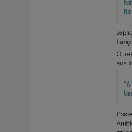
hab
flo
expli
Lanç
O tre
aos i
“A 
tam
Post
Ambi
grupo