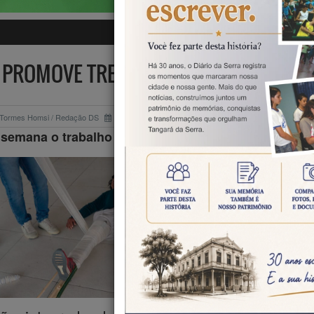
 PROMOVE TREINAMENTO DE BRIGADIS
 Tormes Homsi / Redação DS
10/06/2025
Polícia
semana o trabalho está sendo realizado na Aldeia K
Dando continuida
atividades prop
no plano municip
contingência,
documento estrat
que estabe
protocolos 