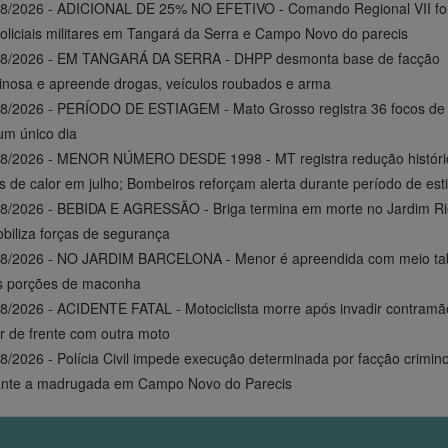
08/2026 - ADICIONAL DE 25% NO EFETIVO - Comando Regional VII f
oliciais militares em Tangará da Serra e Campo Novo do parecis
08/2026 - EM TANGARÁ DA SERRA - DHPP desmonta base de facção
inosa e apreende drogas, veículos roubados e arma
8/2026 - PERÍODO DE ESTIAGEM - Mato Grosso registra 36 focos de 
m único dia
08/2026 - MENOR NÚMERO DESDE 1998 - MT registra redução históri
s de calor em julho; Bombeiros reforçam alerta durante período de es
8/2026 - BEBIDA E AGRESSÃO - Briga termina em morte no Jardim Ri
biliza forças de segurança
08/2026 - NO JARDIM BARCELONA - Menor é apreendida com meio tab
s porções de maconha
8/2026 - ACIDENTE FATAL - Motociclista morre após invadir contramã
r de frente com outra moto
8/2026 - Polícia Civil impede execução determinada por facção crimin
ante a madrugada em Campo Novo do Parecis