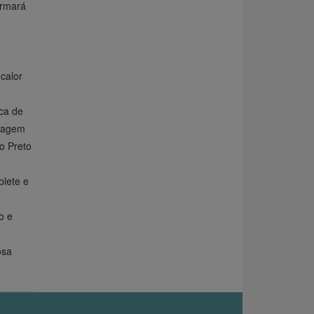
ormará
calor
ca de
tiagem
o Preto
lete e
o e
osa