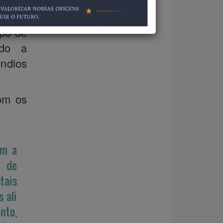
te de
ca, o
rpo de
ndo a
ndios
om os
om a
o de
tais
 ali
nto,