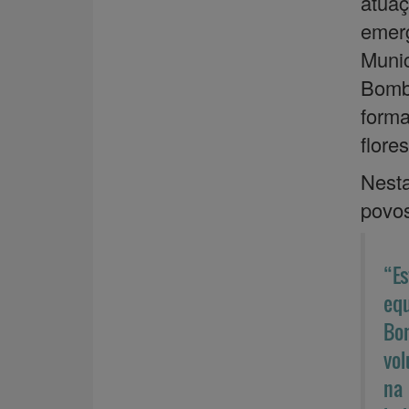
atua
emer
Munic
Bomb
form
flores
Nest
povos
“Es
eq
Bom
vol
na