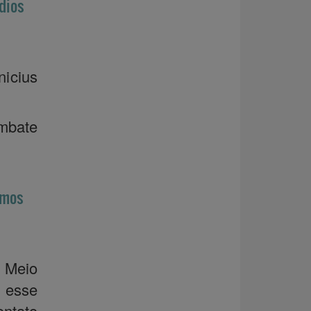
dios
nicius
ombate
amos
 Meio
 esse
ontato