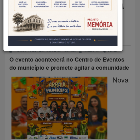
REALIZA TRADICIONAL ARRAIÁ
MUNICIPÁ NESTE FINAL DE
SEMANA
Eronildo Lucas / Assessoria da Prefeitura
20/06/2025
Geral
O evento acontecerá no Centro de Eventos
do município e promete agitar a comunidade
Nova