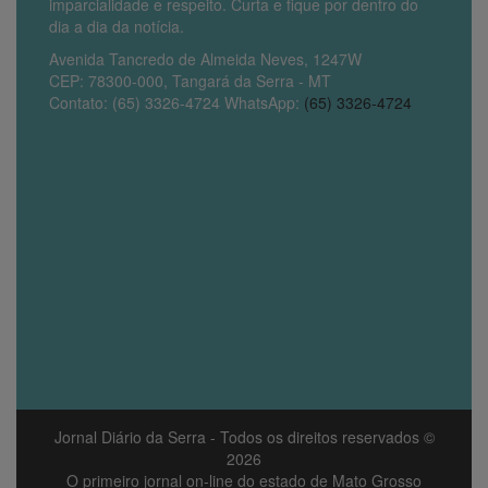
imparcialidade e respeito. Curta e fique por dentro do
dia a dia da notícia.
Avenida Tancredo de Almeida Neves, 1247W
CEP: 78300-000, Tangará da Serra - MT
Contato: (65) 3326-4724 WhatsApp:
(65) 3326-4724
Jornal Diário da Serra
- Todos os direitos reservados ©
2026
O primeiro jornal on-line do estado de Mato Grosso