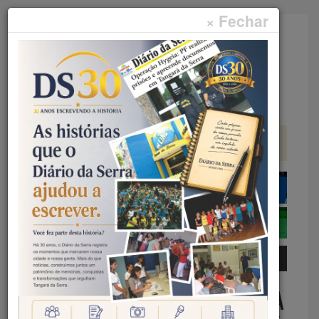
× Fechar
Faça sua pesquisa...
Menu
Início
Geral
PREFEITURA DE NOVA OLÍMPIA