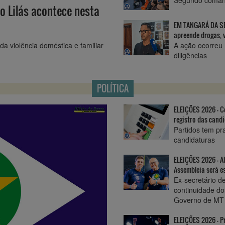
o Lilás acontece nesta
EM TANGARÁ DA SE
apreende drogas, 
A ação ocorreu 
da violência doméstica e familiar
diligências
POLÍTICA
ELEIÇÕES 2026 - C
registro das cand
Partidos tem pra
candidaturas
ELEIÇÕES 2026 - A
Assembleia será e
Ex-secretário d
continuidade do
Governo de MT 
ELEIÇÕES 2026 - Pr