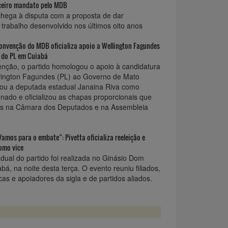
ceiro mandato pelo MDB
hega à disputa com a proposta de dar
 trabalho desenvolvido nos últimos oito anos
onvenção do MDB oficializa apoio a Wellington Fagundes
s do PL em Cuiabá
nção, o partido homologou o apoio à candidatura
lington Fagundes (PL) ao Governo de Mato
mou a deputada estadual Janaina Riva como
nado e oficializou as chapas proporcionais que
as na Câmara dos Deputados e na Assembleia
amos para o embate”: Pivetta oficializa reeleição e
omo vice
ual do partido foi realizada no Ginásio Dom
á, na noite desta terça. O evento reuniu filiados,
icas e apoiadores da sigla e de partidos aliados.