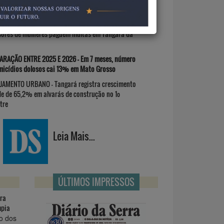
O BOLSO - Vereadores aprovam lei para que
sores de mulheres paguem multas em Tangará da
RAÇÃO ENTRE 2025 E 2026 - Em 7 meses, número
micídios dolosos cai 13% em Mato Grosso
JAMENTO URBANO - Tangará registra crescimento
de de 65,2% em alvarás de construção no 1º
tre
Leia Mais...
ÚLTIMOS IMPRESSOS
ara
mpia
o dos