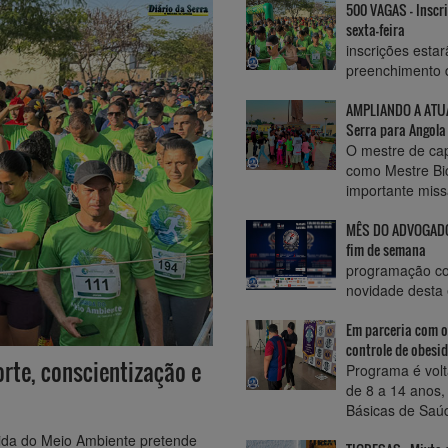
500 VAGAS - Inscr
sexta-feira
inscrições estar
preenchimento 
AMPLIANDO A ATUAÇ
Serra para Angola
O mestre de cap
como Mestre Bi
importante missã
MÊS DO ADVOGADO –
fim de semana
programação co
novidade desta 
Em parceria com o
controle de obesid
rte, conscientização e
Programa é volt
de 8 a 14 anos
Básicas de Saúd
rida do Meio Ambiente pretende