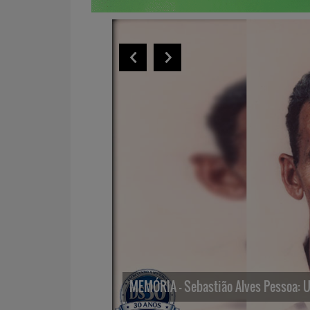
na Praça da Bíblia
MEMÓRIA – Sebastião Alves Pessoa: U