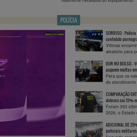
POLÍCIA
SORRISO - Polícia
conteúdo pornográ
Vítimas encami
aleatório para p
DOR NO BOLSO - Ve
paguem multas em
Para que os val
de atendimento
COMPARAÇÃO ENTRE
dolosos cai 13% 
Foram 393 víti
2026, o Estado 
ADICIONAL DE 25%
policiais militar
Segundo comand