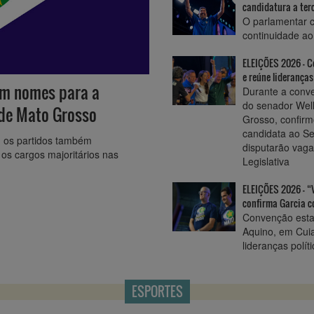
candidatura a ter
O parlamentar c
continuidade ao
ELEIÇÕES 2026 - C
e reúne liderança
em nomes para a
Durante a conve
do senador Wel
 de Mato Grosso
Grosso, confir
candidata ao Se
, os partidos também
disputarão vag
os cargos majoritários nas
Legislativa
ELEIÇÕES 2026 - “V
confirma Garcia c
Convenção estad
Aquino, em Cuiab
lideranças polít
ESPORTES