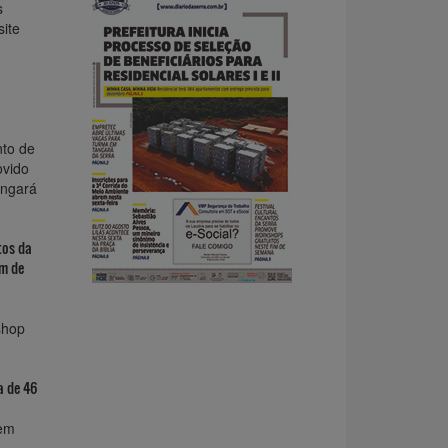
s
site
nto de
ovido
angará
tos da
im de
shop
a de 46
uem