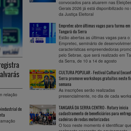
convocados para atuarem nas Eleiçõe
Gerais 2026 já está disponibilizado no 
da Justiça Eleitoral
Empretec abre últimas vagas para turma em
Tangará da Serra
Estão abertas as últimas vagas para o
Empretec, seminário de desenvolvime
características empreendedoras prom
pelo Sebrae, que será realizado em T
da Serra, de 10 a 14 de agosto
egistra
CULTURA POPULAR - Festival Cultural Encan
alvarás
Serra promove workshops gratuitos neste f
semana
As inscrições serão realizadas
m relação
presencialmente, no dia de cada work
TANGARÁ DA SERRA CENTRO - Rotary inicia
oindustrial de
cadastramento de beneficiários para entreg
nta
cadeiras de rodas motorizadas
gramação
O foco neste momento é identificar q
realmente necessita do equipamento