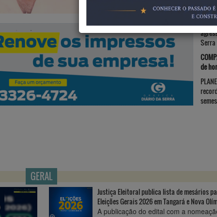
Serra
DOR N
agres
Serra
COMPA
de ho
PLANE
recor
semes
GERAL
Justiça Eleitoral publica lista de mesários p
Eleições Gerais 2026 em Tangará e Nova Olí
A publicação do edital com a nomeaçã