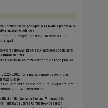
 Civil prende homem por exploração sexual e produção de
fico envolvendo crianças
nharam mensagens de suspeito para número
edir ajuda
readores aprovam lei para que agressores de mulheres
 Tangará da Serra
ores retornem ao fortalecimento da rede pública
 2025 E 2026 - Em 7 meses, número de homicídios
em Mato Grosso
mas de homicídio doloso em 2025, enquanto, em
contabilizou 343 ocorrências
 NO EFETIVO - Comando Regional VII formará 60
es em Tangará da Serra e Campo Novo do parecis
o, a maioria deverá ficar em Tangará da Serra