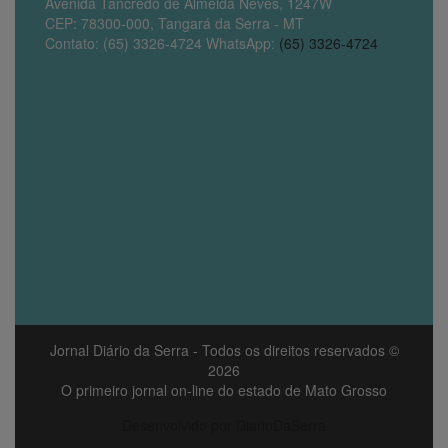
Avenida Tancredo de Almeida Neves, 1247W
CEP: 78300-000, Tangará da Serra - MT
Contato: (65) 3326-4724 WhatsApp:
(65) 3326-4724
Jornal Diário da Serra
- Todos os direitos reservados ©
2026
O primeiro jornal on-line do estado de Mato Grosso
Desenvolvido por DiarioDaSerra