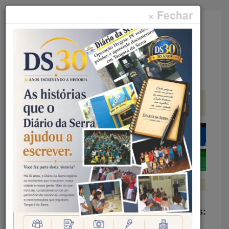
× Fechar
Faça sua pesquisa...
Menu
.
Veja edições anteriores: