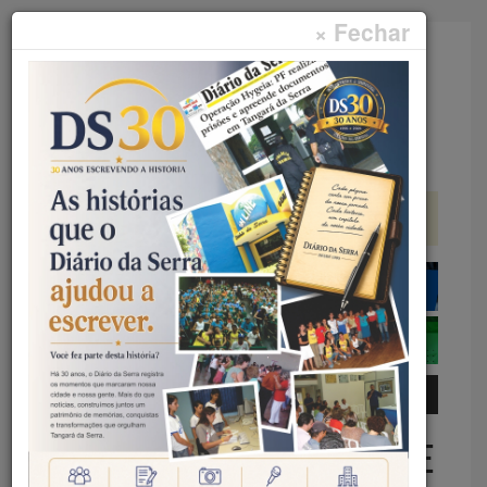
× Fechar
Faça sua pesquisa...
Menu
Início
Artigos
OUTUBRO ROSA: O DIREITO DE