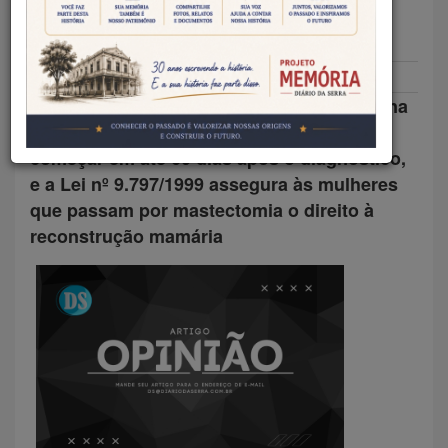
CUIDAR E SER CUIDADA
Valéria Lima
09/10/2025
Artigos
A Lei dos 60 dias (nº 12.732/2012) determina
que o tratamento oncológico no SUS deve
começar em até 60 dias após o diagnóstico,
e a Lei nº 9.797/1999 assegura às mulheres
que passam por mastectomia o direito à
reconstrução mamária